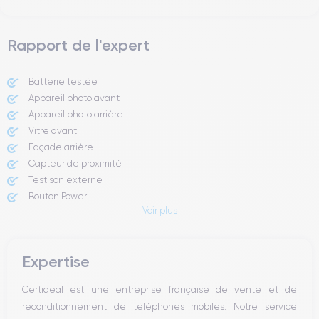
Rapport de l'expert
Batterie testée
Appareil photo avant
Appareil photo arrière ​
Vitre avant ​
Façade arrière
Capteur de proximité
Test son externe
Bouton Power
Voir plus
Prise Jack ou Lightening
Bouton Mute
Boutons volume
Expertise
Haut parleur
Microphone
Certideal est une entreprise française de vente et de
Bouton Home
reconditionnement de téléphones mobiles. Notre service
Bluetooth