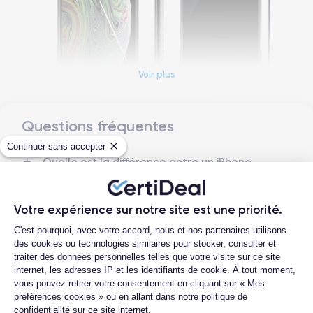
Voir plus
Questions fréquentes
Dimensions et poids iPhone XS
Continuer sans accepter
Quelle est la différence entre un iPhone
Date de sortie
Système exploit.
XS d'occasion et un iPhone XS
12/09/2018
iOS (iOS 16)
reconditionné ?
Dimensions
Poids
Votre expérience sur notre site est une priorité.
Quelle est la durée de vie d'un iPhone XS
143.6×70.9×7.7 mm
177 g
Plateforme de Gestion du Consentemen
reconditionné ?
C'est pourquoi, avec votre accord, nous et nos partenaires utilisons
des cookies ou technologies similaires pour stocker, consulter et
Proposez-vous une assurance en cas de
Écran
Résolution écran
traiter des données personnelles telles que votre visite sur ce site
casse due à des chocs ou à des chutes ?
OLED 5.8 pouces
2436 x 1125 pixels
internet, les adresses IP et les identifiants de cookie. À tout moment,
Quelles sont les options disponibles sur
vous pouvez retirer votre consentement en cliquant sur « Mes
les batteries ?
RAM
Mémoire interne
préférences cookies » ou en allant dans notre politique de
4 GO
64,256,512 GO
confidentialité sur ce site internet.