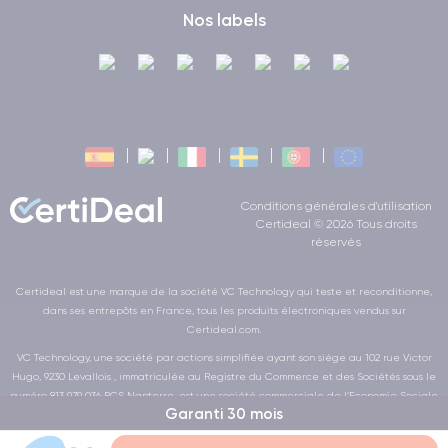
Nos labels
Conditions générales d'utilisation
Certideal © 2026 Tous droits
réservés
Certideal est une marque de la société VC Technology qui teste et reconditionne,
dans ses entrepôts en France, tous les produits électroniques vendus sur
Certideal.com.
VC Technology, une société par actions simplifiée ayant son siège au 102 rue Victor
Hugo, 9230 Levallois , immatriculée au Registre du Commerce et des Sociétés sous le
numéro 813 979 036 RCS Nanterre, est une société commerciale de l’Economie Sociale
Garanti 30 mois
et Solidaire au sens de la loi de la LOI n° 2014-856 du 31 juillet 2014