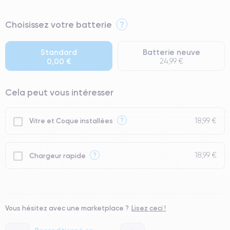
⭐ Premium
Choisissez votre batterie
?
● Écran : Pièce d'origine Apple. Qualité Impeccable.
● Batterie : usage intensif.
Standard
Batterie neuve
0,00 €
24,99 €
● Seuls 5% de nos téléphones ont un grade Premium.
Cela peut vous intéresser
18,99 €
?
Vitre et Coque installées
18,99 €
?
Chargeur rapide
Vous hésitez avec une marketplace ?
Lisez ceci !