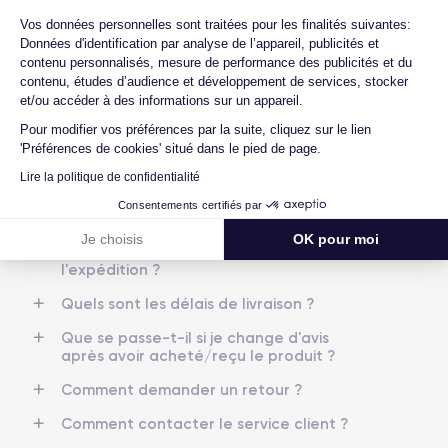
Quels sont les accessoires inclus dans la
Axeptio consent
Vos données personnelles sont traitées pour les finalités suivantes:
commande ?
Nom de la puce
Nombre de cœurs
Données d'identification par analyse de l’appareil, publicités et
Apple A12 Bionic
6
Quelles garanties offrez-vous sur vos
contenu personnalisés, mesure de performance des publicités et du
produits ?
contenu, études d’audience et développement de services, stocker
et/ou accéder à des informations sur un appareil.
Nom GPU
Fréq. processeur
Quels sont vos modes de paiement ?
GPU 4 cœurs
2.24 GHz
Pour modifier vos préférences par la suite, cliquez sur le lien
Est-il possible de payer l'iPhone XS en
'Préférences de cookies' situé dans le pied de page.
plusieurs fois ?
Caméra
Caméra Frontale
Lire la politique de confidentialité
12 MP
7 MP
Que se passe-t-il après avoir passé la
Consentements certifiés par
commande ?
Résolution vidéo
Recharge rapide
Je choisis
OK pour moi
4K - 3840x2160px
Oui, minimum 15W
Quelle société utilisez-vous pour
l'expédition ?
Batterie
Dual SIM
Quels sont les délais de livraison ?
2658 mAh
Nano-SIM + eSIM
Que se passe-t-il si je change d'avis
Réseau mobile
Débloqué
après avoir acheté/reçu le produit ?
LTE/4G
Oui, tous opérateurs
Comment demander un retour ?
Comment contacter le service client ?
Si vous souhaitez en savoir plus sur les caractéristiques de ce
smartphone, consulter la
fiche technique de l'iPhone XS.