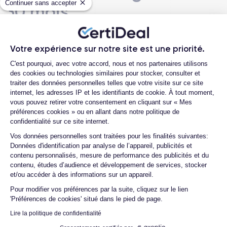
Continuer sans accepter
30 mois
Votre expérience sur notre site est une priorité.
Plateforme de Gestion du Consentemen
C'est pourquoi, avec votre accord, nous et nos partenaires utilisons
Classer par
des cookies ou technologies similaires pour stocker, consulter et
traiter des données personnelles telles que votre visite sur ce site
internet, les adresses IP et les identifiants de cookie. À tout moment,
vous pouvez retirer votre consentement en cliquant sur « Mes
préférences cookies » ou en allant dans notre politique de
MacBook Air 13 (2018) - Core i5...
confidentialité sur ce site internet.
319,99 €
Axeptio consent
Vos données personnelles sont traitées pour les finalités suivantes:
Données d'identification par analyse de l’appareil, publicités et
Parfait état
contenu personnalisés, mesure de performance des publicités et du
contenu, études d’audience et développement de services, stocker
et/ou accéder à des informations sur un appareil.
Pour modifier vos préférences par la suite, cliquez sur le lien
MacBook Air 13 (2018) - Core i5...
'Préférences de cookies' situé dans le pied de page.
349,99 €
Lire la politique de confidentialité