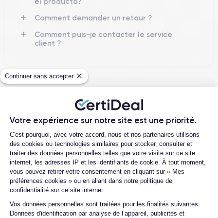
el producto?
Comment demander un retour ?
Comment puis-je contacter le service
client ?
Continuer sans accepter
4.6
Avec
/5
Certideal est en tête des sites de
Votre expérience sur notre site est une priorité.
reconditionnement.
Plateforme de Gestion du Consentemen
C'est pourquoi, avec votre accord, nous et nos partenaires utilisons
4.6
/5
des cookies ou technologies similaires pour stocker, consulter et
traiter des données personnelles telles que votre visite sur ce site
internet, les adresses IP et les identifiants de cookie. À tout moment,
Excellent
vous pouvez retirer votre consentement en cliquant sur « Mes
préférences cookies » ou en allant dans notre politique de
confidentialité sur ce site internet.
Axeptio consent
Vos données personnelles sont traitées pour les finalités suivantes:
Données d'identification par analyse de l’appareil, publicités et