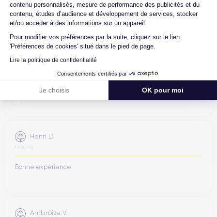
contenu personnalisés, mesure de performance des publicités et du
contenu, études d’audience et développement de services, stocker
et/ou accéder à des informations sur un appareil.
Pour modifier vos préférences par la suite, cliquez sur le lien
Jean-yves J.
'Préférences de cookies' situé dans le pied de page.
26/07/26
Lire la politique de confidentialité
Consentements certifiés par
Merci beaucoup à l’équipe, iPhone 15 pro max d’un état comme
neuf comme la batterie. Je suis très content de mon achat et
Je choisis
OK pour moi
...
Henri D.
12/07/26
Bonne expérience
Ambroise V.