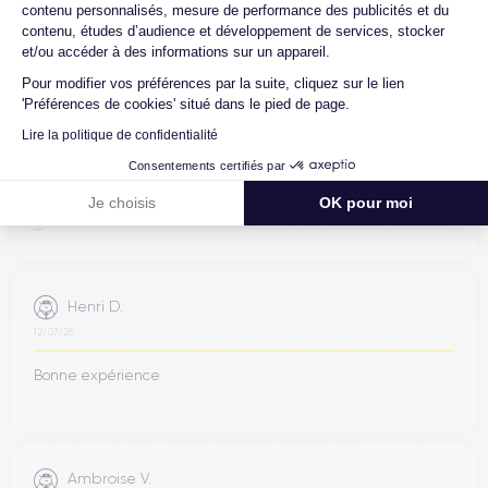
contenu personnalisés, mesure de performance des publicités et du
contenu, études d’audience et développement de services, stocker
et/ou accéder à des informations sur un appareil.
Pour modifier vos préférences par la suite, cliquez sur le lien
Jean-yves J.
'Préférences de cookies' situé dans le pied de page.
26/07/26
Lire la politique de confidentialité
Consentements certifiés par
Merci beaucoup à l’équipe, iPhone 15 pro max d’un état comme
neuf comme la batterie. Je suis très content de mon achat et
Je choisis
OK pour moi
...
Henri D.
12/07/26
Bonne expérience
Ambroise V.