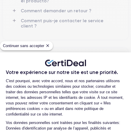
el producto?
Comment demander un retour ?
Comment puis-je contacter le service
client ?
Continuer sans accepter
4.6
Avec
/5
Certideal est en tête des sites de
Votre expérience sur notre site est une priorité.
reconditionnement.
Plateforme de Gestion du Consentemen
C'est pourquoi, avec votre accord, nous et nos partenaires utilisons
4.6
/5
des cookies ou technologies similaires pour stocker, consulter et
traiter des données personnelles telles que votre visite sur ce site
internet, les adresses IP et les identifiants de cookie. À tout moment,
Excellent
vous pouvez retirer votre consentement en cliquant sur « Mes
préférences cookies » ou en allant dans notre politique de
confidentialité sur ce site internet.
Axeptio consent
Vos données personnelles sont traitées pour les finalités suivantes:
Données d'identification par analyse de l’appareil, publicités et