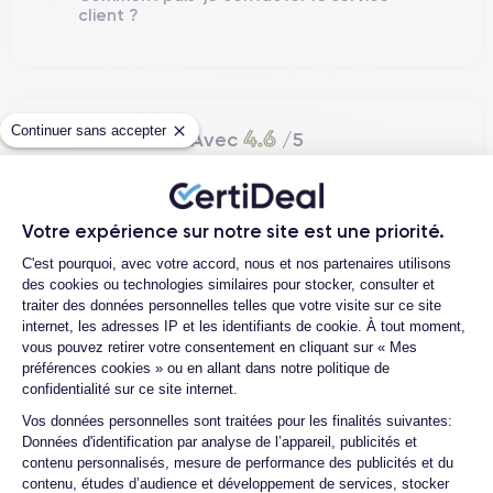
client ?
Continuer sans accepter
4.6
Avec
/5
Certideal est en tête des sites de
reconditionnement.
Votre expérience sur notre site est une priorité.
4.6
/5
Plateforme de Gestion du Consentemen
C'est pourquoi, avec votre accord, nous et nos partenaires utilisons
des cookies ou technologies similaires pour stocker, consulter et
Excellent
traiter des données personnelles telles que votre visite sur ce site
internet, les adresses IP et les identifiants de cookie. À tout moment,
vous pouvez retirer votre consentement en cliquant sur « Mes
préférences cookies » ou en allant dans notre politique de
confidentialité sur ce site internet.
Axeptio consent
Vos données personnelles sont traitées pour les finalités suivantes:
Données d'identification par analyse de l’appareil, publicités et
contenu personnalisés, mesure de performance des publicités et du
contenu, études d’audience et développement de services, stocker