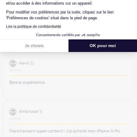
et/ou accéder à des informations sur un appareil.
Jean-yves J.
Pour modifier vos préférences par la suite, cliquez sur le lien
26/07/26
'Préférences de cookies' situé dans le pied de page.
Merci beaucoup à l’équipe, iPhone 15 pro max d’un état comme
Lire la politique de confidentialité
neuf comme la batterie. Je suis très content de mon achat et
Consentements certifiés par
...
Je choisis
OK pour moi
Henri D.
12/07/26
Bonne expérience
Ambroise V.
10/07/26
Franchement super content ! J'ai acheté mon iPhone 14 Pro