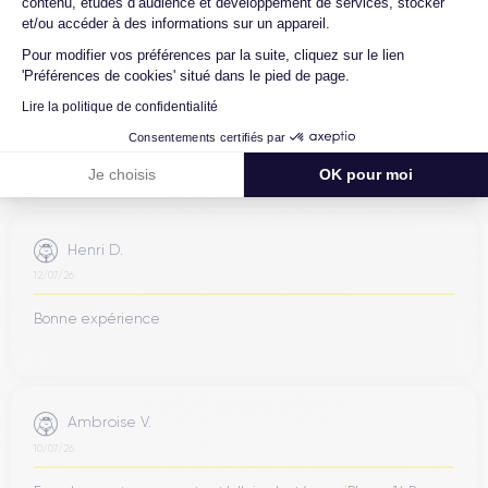
contenu, études d’audience et développement de services, stocker
et/ou accéder à des informations sur un appareil.
Jean-yves J.
Pour modifier vos préférences par la suite, cliquez sur le lien
'Préférences de cookies' situé dans le pied de page.
26/07/26
Lire la politique de confidentialité
Merci beaucoup à l’équipe, iPhone 15 pro max d’un état comme
Consentements certifiés par
neuf comme la batterie. Je suis très content de mon achat et
...
Je choisis
OK pour moi
Henri D.
12/07/26
Bonne expérience
Ambroise V.
10/07/26