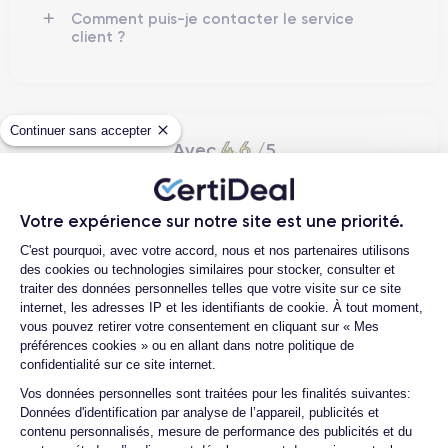
Comment puis-je contacter le service
client ?
Continuer sans accepter
4.6
Avec
/5
Certideal est en tête des sites de
reconditionnement.
Votre expérience sur notre site est une priorité.
Plateforme de Gestion du Consentemen
4.6
/5
C'est pourquoi, avec votre accord, nous et nos partenaires utilisons
des cookies ou technologies similaires pour stocker, consulter et
Excellent
traiter des données personnelles telles que votre visite sur ce site
internet, les adresses IP et les identifiants de cookie. À tout moment,
vous pouvez retirer votre consentement en cliquant sur « Mes
préférences cookies » ou en allant dans notre politique de
confidentialité sur ce site internet.
Axeptio consent
Vos données personnelles sont traitées pour les finalités suivantes:
Données d'identification par analyse de l’appareil, publicités et
contenu personnalisés, mesure de performance des publicités et du