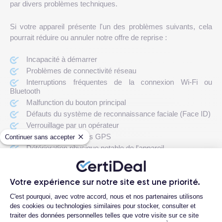
par divers problèmes techniques.
Si votre appareil présente l'un des problèmes suivants, cela
pourrait réduire ou annuler notre offre de reprise :
Incapacité à démarrer
Problèmes de connectivité réseau
Interruptions fréquentes de la connexion Wi-Fi ou
Bluetooth
Malfunction du bouton principal
Défauts du système de reconnaissance faciale (Face ID)
Verrouillage par un opérateur
Dysfonctionnements GPS
Continuer sans accepter
Détérioration physique notable de l'appareil
Mettez votre iPhone 13 Mini en
Votre expérience sur notre site est une priorité.
Plateforme de Gestion du Consentemen
condition pour sa reprise
C'est pourquoi, avec votre accord, nous et nos partenaires utilisons
des cookies ou technologies similaires pour stocker, consulter et
Pour que votre iPhone 13 Mini soit prêt à être revendu, suivez
traiter des données personnelles telles que votre visite sur ce site