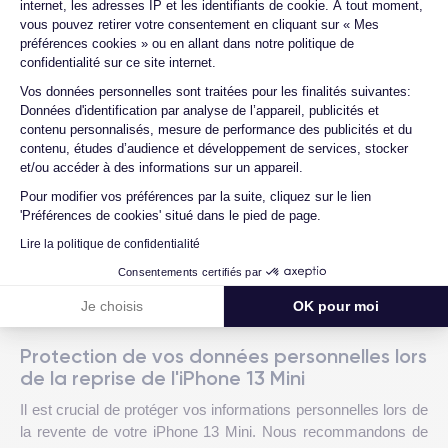
internet, les adresses IP et les identifiants de cookie. À tout moment,
ces étapes cruciales :
vous pouvez retirer votre consentement en cliquant sur « Mes
préférences cookies » ou en allant dans notre politique de
1. Désactivation de "Localiser mon iPhone" :
Cette action
confidentialité sur ce site internet.
est essentielle pour permettre au futur propriétaire de profiter
Axeptio consent
Vos données personnelles sont traitées pour les finalités suivantes:
pleinement de l'appareil.
Données d'identification par analyse de l’appareil, publicités et
contenu personnalisés, mesure de performance des publicités et du
2. Sauvegarde des données :
Protégez vos données
contenu, études d’audience et développement de services, stocker
personnelles en les sauvegardant via iCloud ou un autre
et/ou accéder à des informations sur un appareil.
service avant de procéder à l'effacement de l'appareil.
Pour modifier vos préférences par la suite, cliquez sur le lien
'Préférences de cookies' situé dans le pied de page.
3. Réinitialisation de l'iPhone :
Remettez votre téléphone
Lire la politique de confidentialité
aux réglages d'usine pour supprimer toutes les données
Consentements certifiés par
personnelles et le préparer pour le nouveau propriétaire.
Je choisis
OK pour moi
Protection de vos données personnelles lors
de la reprise de l'iPhone 13 Mini
Il est crucial de protéger vos informations personnelles lors de
la revente de votre iPhone 13 Mini. Nous recommandons de