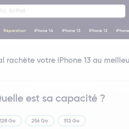
Réparation
iPhone 14
iPhone 13
iPhone 12
iPhone
o Max
iPhone 14 Pro Max
iPhone 11
iPhone 12 Pro
iP
l rachète votre iPhone 13 au meilleur
uelle est sa capacité ?
128 Go
256 Go
512 Go