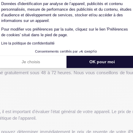
Données d'identification par analyse de l’appareil, publicités et contenu
personnalisés, mesure de performance des publicités et du contenu, études
d’audience et développement de services, stocker et/ou accéder à des
 iPhone 13 à travers un processus simplifié et rapide, permettant u
informations sur un appareil.
Pour modifier vos préférences par la suite, cliquez sur le lien 'Préférences
 l'état de votre appareil, nous vous offrons un prix initial. Vous 
de cookies' situé dans le pied de page.
Lire la politique de confidentialité
Consentements certifiés par
on, le paiement vous sera envoyé dans les 4 à 5 jours ouvrables. Si de
rons une nouvelle offre, que vous pourrez accepter ou refuser.
Je choisis
OK pour moi
é gratuitement sous 48 à 72 heures. Nous vous conseillons de fourni
il est important d'évaluer l'état général de votre appareil. Le prix 
étique de l'appareil.
ous pouvez déterminer immédiatement le prix de revente de votre 