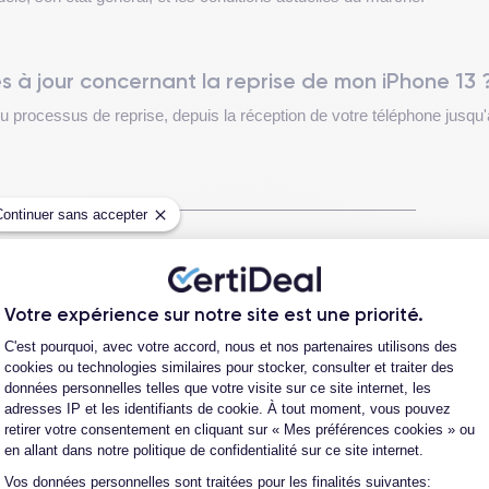
s à jour concernant la reprise de mon iPhone 13 
rocessus de reprise, depuis la réception de votre téléphone jusqu'à 
Continuer sans accepter
tre iPhone 13 ?
Votre expérience sur notre site est une priorité.
ntéressante à explorer. Ce choix vous permet de vous défaire de votr
Plateforme de Gestion du Consentement
sée sur votre compte bancaire dans un délai de 4 à 5 jours et peut ê
C'est pourquoi, avec votre accord, nous et nos partenaires utilisons des
cookies ou technologies similaires pour stocker, consulter et traiter des
données personnelles telles que votre visite sur ce site internet, les
adresses IP et les identifiants de cookie. À tout moment, vous pouvez
 il est crucial de comprendre son fonctionnement et d'évaluer correc
retirer votre consentement en cliquant sur « Mes préférences cookies » ou
en allant dans notre politique de confidentialité sur ce site internet.
Vos données personnelles sont traitées pour les finalités suivantes:
Axeptio consent