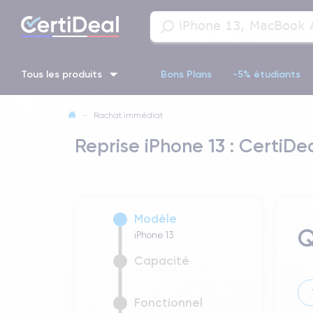
Tous les produits
Bons Plans
-5% étudiants
—
Rachat immédiat
iPhone 16
iPhone 14 Pro
iPhone 13 Pro
iPhone 13 Pr
Reprise iPhone 13 : CertiDea
iPhone 11 Pro
iPhone 14 pro
Modèle
Q
iPhone 13
Capacité
Fonctionnel