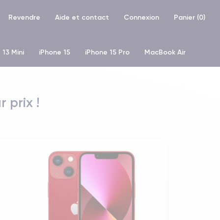
Revendre
Aide et contact
Connexion
Panier (
0
)
 13 Mini
iPhone 15
iPhone 15 Pro
MacBook Air
hone XR
iPhone SE 2 (2020)
iPhone X
iPhone XS
 prix !