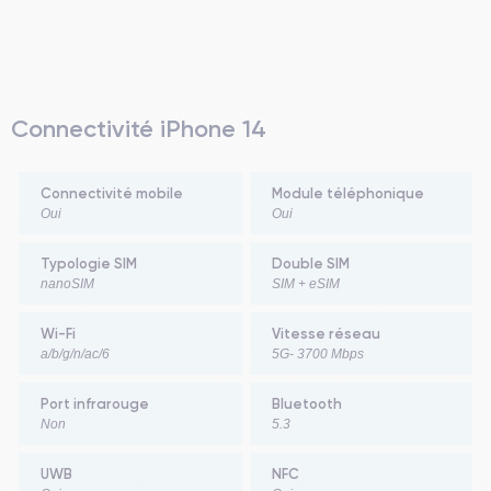
Connectivité iPhone 14
Connectivité mobile
Module téléphonique
Oui
Oui
Typologie SIM
Double SIM
nanoSIM
SIM + eSIM
Wi-Fi
Vitesse réseau
a/b/g/n/ac/6
5G- 3700 Mbps
Port infrarouge
Bluetooth
Non
5.3
UWB
NFC