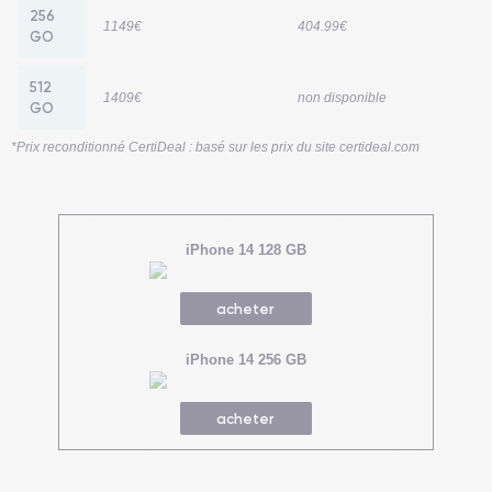
256
1149€
404.99€
GO
512
1409€
non disponible
GO
*Prix reconditionné CertiDeal : basé sur les prix du site certideal.com
iPhone 14 128 GB
acheter
iPhone 14 256 GB
acheter