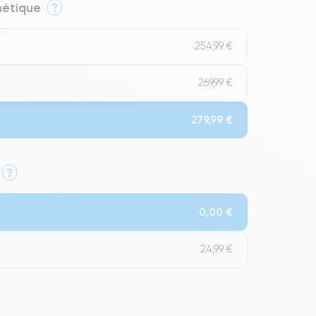
thétique
?
254,99 €
269,99 €
279,99 €
?
Qualité Impeccable.
0,00 €
t un grade Premium.
24,99 €