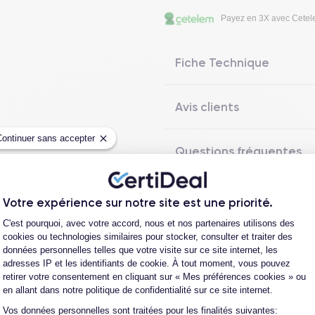
Payez en 3X avec Cete
Fiche Technique
Avis clients
Continuer sans accepter
Questions fréquentes
Votre expérience sur notre site est une priorité.
Plateforme de Gestion du Consentement
Les garanties CertiDeal
C'est pourquoi, avec votre accord, nous et nos partenaires utilisons des
cookies ou technologies similaires pour stocker, consulter et traiter des
données personnelles telles que votre visite sur ce site internet, les
adresses IP et les identifiants de cookie. À tout moment, vous pouvez
retirer votre consentement en cliquant sur « Mes préférences cookies » ou
reconditionné. En achetant ici, vous bénéficiez de garanties e
en allant dans notre politique de confidentialité sur ce site internet.
Vos données personnelles sont traitées pour les finalités suivantes:
Axeptio consent