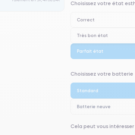
Choisissez votre état es
Correct
Très bon état
Parfait état
⭐ Premium
Choisissez votre batterie
● Écran : Pièce d'origine Apple. 
● Batterie : usage intensif.
Standard
● Seuls 5% de nos téléphones on
Batterie neuve
Cela peut vous intéresser