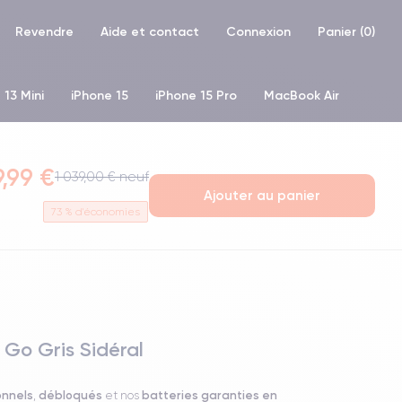
Revendre
Aide et contact
Connexion
Panier (
0
)
 13 Mini
iPhone 15
iPhone 15 Pro
MacBook Air
hone XR
iPhone SE 2 (2020)
iPhone X
iPhone XS
9,99 €
1 039,00 € neuf
Ajouter au panier
73
% d'économies
 Go Gris Sidéral
onnels
débloqués
batteries garanties en
,
et nos