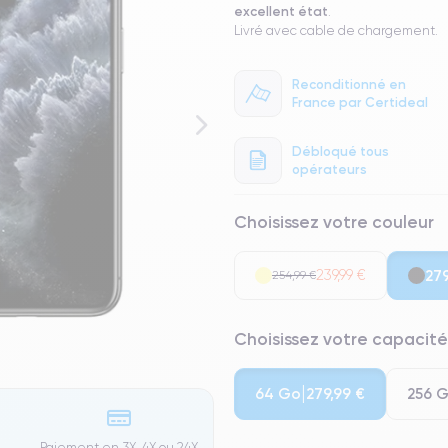
excellent état
.
Livré avec cable de chargement.
Reconditionné en
France par Certideal
Débloqué tous
opérateurs
Choisissez votre couleur
239,99 €
279
254,99 €
Choisissez votre capacité
64 Go
256 
279,99 €
Paiement en 3X, 4X ou 24X