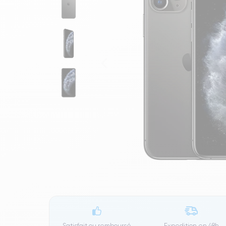
Satisfait ou remboursé
Expedition en
48h