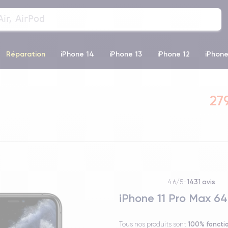
Réparation
iPhone 14
iPhone 13
iPhone 12
iPhone
o Max
iPhone 14 Pro Max
iPhone 11
iPhone 12 Pro
iP
27
1431 avis
4.6/5
-
iPhone 11 Pro Max 64
100% foncti
Tous nos produits sont