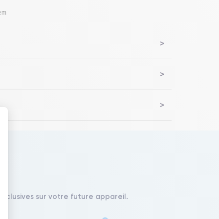
lem
 : Personnalisez vos Options
xclusives sur votre future appareil.