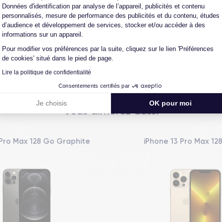
Données d'identification par analyse de l’appareil, publicités et contenu
personnalisés, mesure de performance des publicités et du contenu, études
d’audience et développement de services, stocker et/ou accéder à des
L'expert du reconditionné
Un SAV proche et en Fran
informations sur un appareil.
0 ans, nous reconditionnons nous-
Nos équipes sont en contact dir
us nos produits pour un maximum
notre atelier pour une résolution 
Pour modifier vos préférences par la suite, cliquez sur le lien 'Préférences
de qualité.
cas de pépin.
de cookies' situé dans le pied de page.
Lire la politique de confidentialité
Consentements certifiés par
Je choisis
OK pour moi
Vous aimerez aussi
 Pro Max 128 Go Graphite
iPhone 13 Pro Max 12