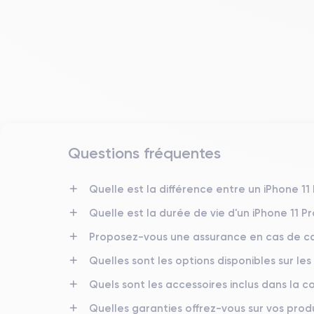
Questions fréquentes
Date de sortie
10/09/2019
Quelle est la différence entre un iPhone 11
Quelle est la durée de vie d'un iPhone 11 P
Dimensions
158×77.8×8.1 mm
Proposez-vous une assurance en cas de ca
Quelles sont les options disponibles sur les
Écran
OLED 6.5 pouces
Quels sont les accessoires inclus dans la
RAM
Quelles garanties offrez-vous sur vos produ