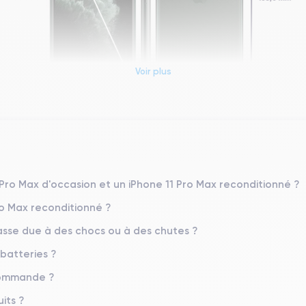
Voir plus
Dimensions et poids iPhone 11 Pro Max
Système exploitation
iOS (iOS 26)
 Pro Max d'occasion et un iPhone 11 Pro Max reconditionné ?
ro Max reconditionné ?
Poids
226 g
sse due à des chocs ou à des chutes ?
 batteries ?
Résolution écran
2688 x 1242 pixels
 commande ?
Memoire interne
its ?