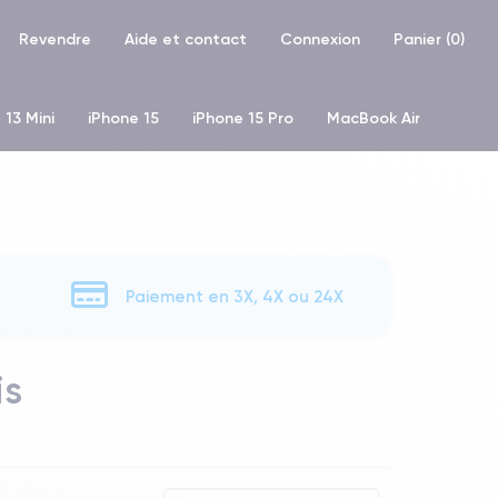
Revendre
Aide et contact
Connexion
Panier (
0
)
 13 Mini
iPhone 15
iPhone 15 Pro
MacBook Air
hone XR
iPhone SE 2 (2020)
iPhone X
iPhone XS
Paiement en 3X, 4X ou 24X
is