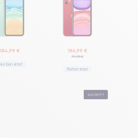
184,99 €
186,99 €
194,99 €
rès bon état
Parfait état
suivant »