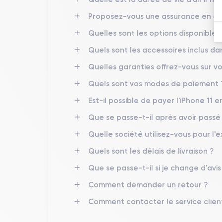
Caractéristiques physiques de l'i
Proposez-vous une assurance en cas
iPhone 11
L'
est un appareil haut de gamme offrant d
Quelles sont les options disponibles 
Quels sont les accessoires inclus d
Prise en main de l'iPhone 11
Quelles garanties offrez-vous sur vo
iPhone 11
La prise en main de l'
est très confortable
grammes. L'appareil a une forme carrée avec des coi
Quels sont vos modes de paiement 
faciliter l'utilisation de l'appareil.
Est-il possible de payer l'iPhone 11 en
Le dos de l'appareil présente une finition mate, tan
Que se passe-t-il après avoir pass
Quelle société utilisez-vous pour l'e
Finition iPhone 11
Quels sont les délais de livraison ?
iPhone 11
Le design de l'
est moderne et accrocheur,
Que se passe-t-il si je change d'avi
Comment demander un retour ?
Le dos de l'appareil présente une finition mate avec
partie de la face avant de l'appareil, avec une petite
Comment contacter le service clien