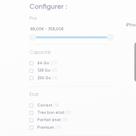
Configurer :
Prix
iPho
88,00€ - 358,00€
Capacité
64 Go
(23)
128 Go
(21)
256 Go
(15)
État
Correct
(18)
Très bon état
(16)
Parfait état
(15)
Premium
(10)