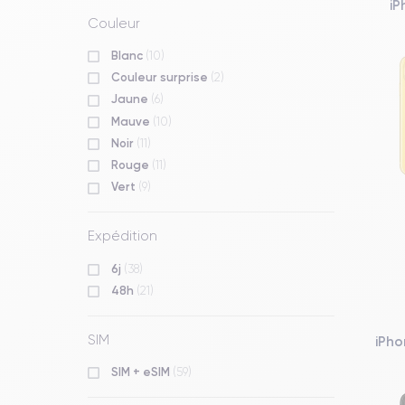
iP
Couleur
Blanc
(10)
Couleur surprise
(2)
Jaune
(6)
Mauve
(10)
Noir
(11)
Rouge
(11)
Vert
(9)
Expédition
6j
(38)
48h
(21)
SIM
iPho
SIM + eSIM
(59)