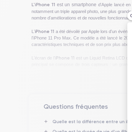
L'iPhone 11
est un smartphone
d'Apple lancé en 
notamment un triple appareil photo, une plus grande
nombre d'améliorations et de nouvelles fonctionnalit
iPhone 11
L'
a été dévoilé par Apple lors d'un événe
l'iPhone 11 Pro Max. Ce modèle a été lancé le 20 s
caractéristiques techniques et de son prix plus abo
iPhone 11
L'écran de l'
est un Liquid Retina LCD de 6
principal se compose de trois capteurs : un grand
caméra TrueDepth de 12 MP qui prend également en 
iPhone 11
L'
est alimenté par la puce A13 Bionic, con
et prend en charge la charge rapide et la charge sans 
iPhone 11
En terme de design, l'
est doté d'une coqu
Questions fréquentes
blanc, vert, jaune, violet et rouge.
Quelle est la différence entre un iP
Quelle est la durée de vie d'un iPho