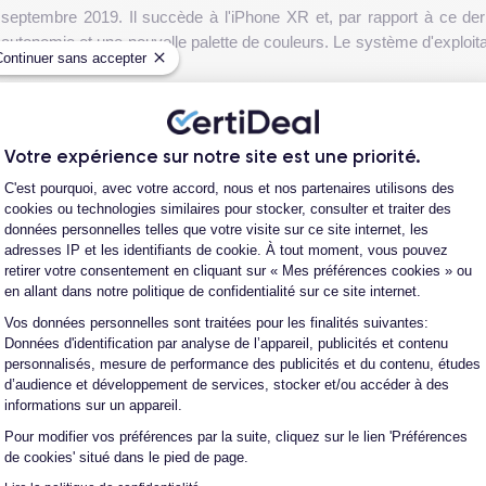
septembre 2019. Il succède à l'iPhone XR et, par rapport à ce dern
 autonomie et une nouvelle palette de couleurs. Le système d'exploit
Continuer sans accepter
és.
ment presse qui s'est tenu le 10 septembre 2019. Lors de cet événem
eptembre 2019 et est immédiatement devenu l'une des meilleures ve
Votre expérience sur notre site est une priorité.
rdable par rapport aux modèles Pro.
Plateforme de Gestion du Consentement
C'est pourquoi, avec votre accord, nous et nos partenaires utilisons des
cookies ou technologies similaires pour stocker, consulter et traiter des
,1 pouces avec une résolution de 1792x828 pixels, qui offre un affi
données personnelles telles que votre visite sur ce site internet, les
 angle de 12 MP, un ultra grand angle de 12 MP et un capteur de 
adresses IP et les identifiants de cookie. À tout moment, vous pouvez
charge la technologie de reconnaissance faciale.
Voir plus
retirer votre consentement en cliquant sur « Mes préférences cookies » ou
en allant dans notre politique de confidentialité sur ce site internet.
çue pour offrir une vitesse et une puissance sans précédent. La batter
Vos données personnelles sont traitées pour les finalités suivantes:
Axeptio consent
fil.
Données d'identification par analyse de l’appareil, publicités et contenu
personnalisés, mesure de performance des publicités et du contenu, études
e en aluminium et en verre résistante aux chocs et aux chutes, avec
d’audience et développement de services, stocker et/ou accéder à des
informations sur un appareil.
Pour modifier vos préférences par la suite, cliquez sur le lien 'Préférences
hone 11 d'occasion et un iPhone 11 reconditionné ?
de cookies' situé dans le pied de page.
ne 11 reconditionné ?