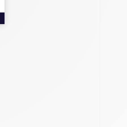
e plus près.
, avec respectivement 150,9 x 75,7 x 8,3 mm et 194
sition des boutons et des caméras est conçue pour
1 pouces d'une résolution de 1 792 x 828 pixels.
 chutes.
écran Liquid Retina LCD. L'écran couvre la majeure