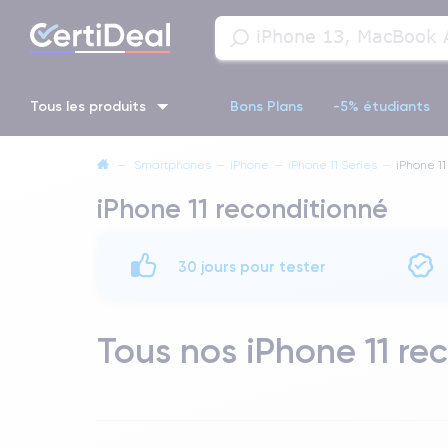
Tous les produits
Bons Plans
-5% étudiants
—
Smartphones
—
iPhone
—
iPhone 11 Series
—
iPhone 11
iPhone 16
iPhone 14 Pro
iPhone 13 Pro
iPhone 13 Pr
iPhone 11 reconditionné
iPhone 11 Pro
iPhone 14 pro
30 jours pour tester
Tous nos iPhone 11 re