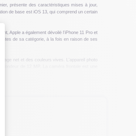
ier, présente des caractéristiques mises à jour,
ation de base est iOS 13, qui comprend un certain
ent, Apple a également dévoilé l'iPhone 11 Pro et
ntes de sa catégorie, à la fois en raison de ses
 : Personnalisez vos Options
chage net et des couleurs vives. L'appareil photo
profondeur de 12 MP. La caméra frontale est une
ie dure jusqu'à une journée complète d'utilisation
 une nouvelle gamme de couleurs au choix : noir,