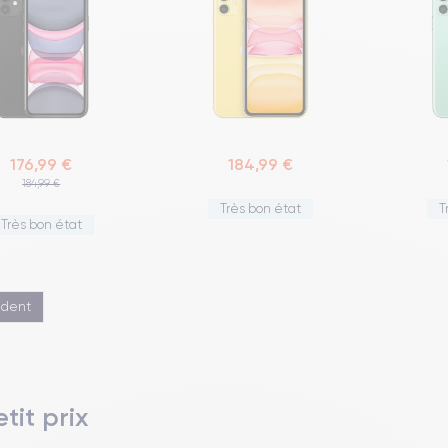
176,99 €
184,99 €
184,99 €
Très bon état
T
Très bon état
édent
tit prix