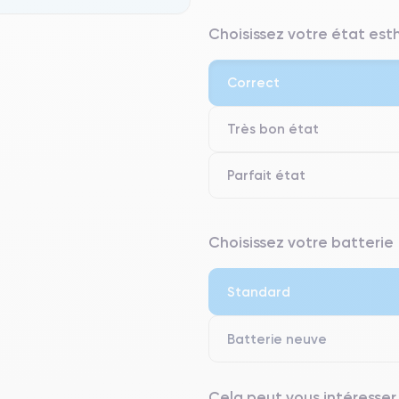
Choisissez votre état es
Correct
Très bon état
Parfait état
⭐ Premium
Choisissez votre batterie
● Écran : Pièce d'origine Apple. 
● Batterie : usage intensif.
Standard
● Seuls 5% de nos téléphones on
Batterie neuve
Cela peut vous intéresser