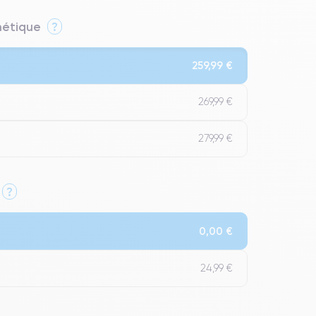
thétique
?
259,99 €
269,99 €
279,99 €
?
Qualité Impeccable.
0,00 €
t un grade Premium.
24,99 €