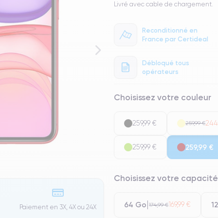
Livré avec cable de chargement.
Reconditionné en
France par Certideal
Débloqué tous
opérateurs
Choisissez votre couleur
259,99 €
244
259,99 €
259,99 €
259,99 €
Choisissez votre capacité
64 Go
1
169,99 €
174,99 €
Paiement en 3X, 4X ou 24X