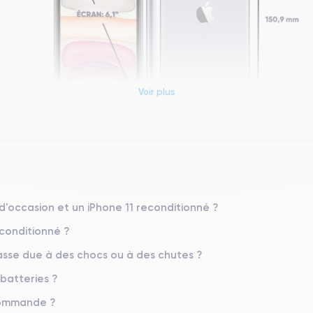
Voir plus
Dimensions et poids iPhone 11
Système exploit.
iOS (iOS 26)
 d'occasion et un iPhone 11 reconditionné ?
econditionné ?
Poids
194 g
sse due à des chocs ou à des chutes ?
 batteries ?
Résolution écran
1792 x 828 pixels
 commande ?