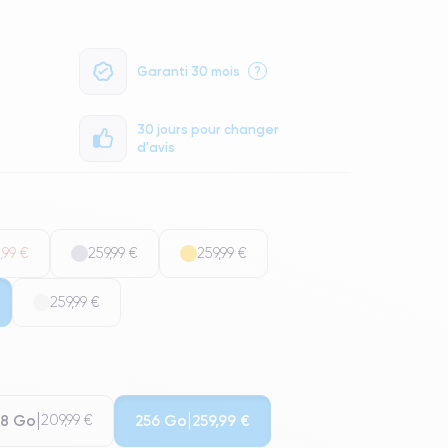
Garanti 30 mois
?
30 jours pour changer
d'avis
,99 €
259,99 €
259,99 €
259,99 €
28 Go
256 Go
209,99 €
259,99 €