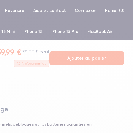
Revendre
Aide et contact
Connexion
Panier (
0
)
 13 Mini
iPhone 15
iPhone 15 Pro
MacBook Air
hone XR
iPhone SE 2 (2020)
iPhone X
iPhone XS
9,99 €
921,00 € neuf
Ajouter au panier
72
% d'économies
uge
onnels
débloqués
batteries garanties en
,
et nos