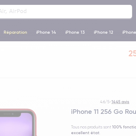
Réparation
iPhone 14
iPhone 13
iPhone 12
iPhone
o Max
iPhone 14 Pro Max
iPhone 11
iPhone 12 Pro
iP
25
1445 avis
4.6/5
-
iPhone 11 256 Go Ro
100% foncti
Tous nos produits sont
excellent état
.