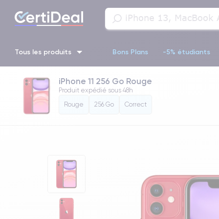
Tous les produits
Bons Plans
-5% étudiants
iPhone 11 256 Go Rouge
iPhone 16
iPhone 14 Pro
iPhone 13 Pro
iPhone 13 Pr
Produit expédié sous
48h
Rouge
256 Go
Correct
iPhone 11 Pro
iPhone 14 pro