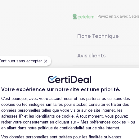
Payez en 3X avec Cete
Fiche Technique
Avis clients
Continuer sans accepter
Questions fréquentes
Votre expérience sur notre site est une priorité.
Plateforme de Gestion du Consentement
C'est pourquoi, avec votre accord, nous et nos partenaires utilisons des
cookies ou technologies similaires pour stocker, consulter et traiter des
Les garanties CertiDeal
données personnelles telles que votre visite sur ce site internet, les
adresses IP et les identifiants de cookie. À tout moment, vous pouvez
retirer votre consentement en cliquant sur « Mes préférences cookies » ou
en allant dans notre politique de confidentialité sur ce site internet.
reconditionné. En achetant ici, vous bénéficiez de garanties e
Vos données personnelles sont traitées pour les finalités suivantes:
Axeptio consent