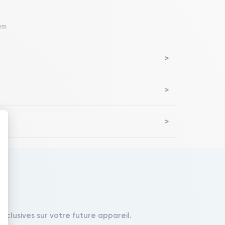
lem
 : Personnalisez vos Options
xclusives sur votre future appareil.