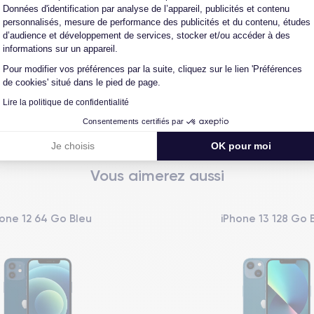
Données d'identification par analyse de l’appareil, publicités et contenu
personnalisés, mesure de performance des publicités et du contenu, études
d’audience et développement de services, stocker et/ou accéder à des
informations sur un appareil.
L'expert du reconditionné
Un SAV proche et en Fran
Pour modifier vos préférences par la suite, cliquez sur le lien 'Préférences
0 ans, nous reconditionnons nous-
Nos équipes sont en contact dir
de cookies' situé dans le pied de page.
us nos produits pour un maximum
notre atelier pour une résolution 
de qualité.
cas de pépin.
Lire la politique de confidentialité
Consentements certifiés par
Je choisis
OK pour moi
Vous aimerez aussi
one 12 64 Go Bleu
iPhone 13 128 Go 