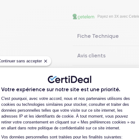
Payez en 3X avec Cete
Fiche Technique
Avis clients
Continuer sans accepter
Questions fréquentes
Votre expérience sur notre site est une priorité.
Plateforme de Gestion du Consentement
C'est pourquoi, avec votre accord, nous et nos partenaires utilisons des
cookies ou technologies similaires pour stocker, consulter et traiter des
Les garanties CertiDeal
données personnelles telles que votre visite sur ce site internet, les
adresses IP et les identifiants de cookie. À tout moment, vous pouvez
retirer votre consentement en cliquant sur « Mes préférences cookies » ou
en allant dans notre politique de confidentialité sur ce site internet.
reconditionné. En achetant ici, vous bénéficiez de garanties e
Vos données personnelles sont traitées pour les finalités suivantes:
Axeptio consent