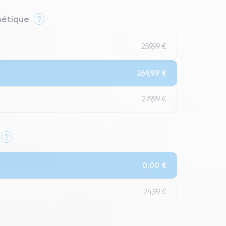
thétique
?
259,99 €
269,99 €
279,99 €
?
Qualité Impeccable.
0,00 €
t un grade Premium.
24,99 €