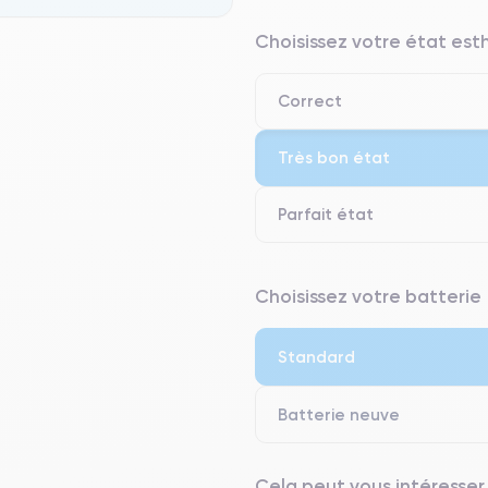
Choisissez votre état es
Correct
Très bon état
Parfait état
⭐ Premium
Choisissez votre batterie
● Écran : Pièce d'origine Apple. 
● Batterie : usage intensif.
Standard
● Seuls 5% de nos téléphones on
Batterie neuve
Cela peut vous intéresser