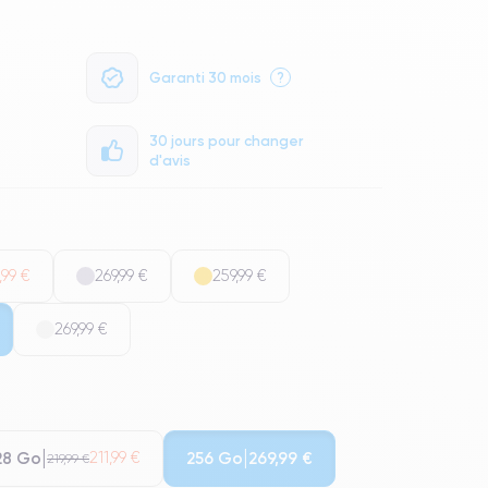
Garanti 30 mois
?
30 jours pour changer
d'avis
,99 €
269,99 €
259,99 €
269,99 €
28 Go
256 Go
211,99 €
269,99 €
219,99 €