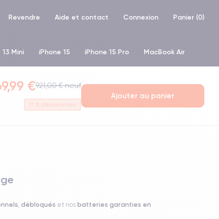
Revendre
Aide et contact
Connexion
Panier (
0
)
 13 Mini
iPhone 15
iPhone 15 Pro
MacBook Air
hone XR
iPhone SE 2 (2020)
iPhone X
iPhone XS
9,99 €
921,00 € neuf
Ajouter au panier
71
% d'économies
uge
onnels
débloqués
batteries garanties en
,
et nos