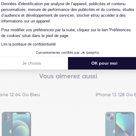
Données d'identification par analyse de l’appareil, publicités et contenu
personnalisés, mesure de performance des publicités et du contenu, études
d’audience et développement de services, stocker et/ou accéder à des
informations sur un appareil.
L'expert du reconditionné
Un SAV proche et en Fran
Pour modifier vos préférences par la suite, cliquez sur le lien 'Préférences
0 ans, nous reconditionnons nous-
Nos équipes sont en contact dir
de cookies' situé dans le pied de page.
us nos produits pour un maximum
notre atelier pour une résolution 
de qualité.
cas de pépin.
Lire la politique de confidentialité
Consentements certifiés par
Je choisis
OK pour moi
Vous aimerez aussi
one 12 64 Go Bleu
iPhone 13 128 Go 