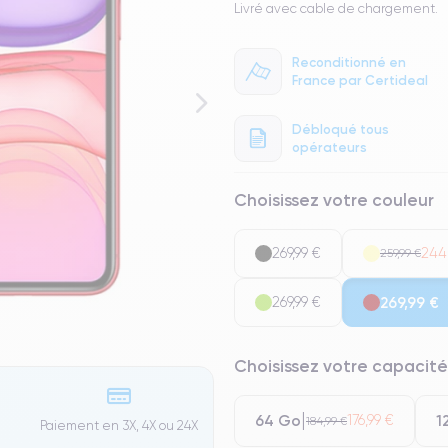
Livré avec cable de chargement.
Reconditionné en
France par Certideal
Débloqué tous
opérateurs
Choisissez votre couleur
269,99 €
244
259,99 €
269,99 €
269,99 €
Choisissez votre capacité
64 Go
1
176,99 €
184,99 €
Paiement en 3X, 4X ou 24X