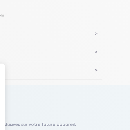
lem
 : Personnalisez vos Options
xclusives sur votre future appareil.