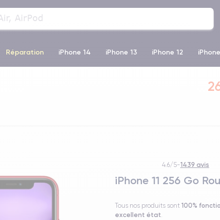
Réparation
iPhone 14
iPhone 13
iPhone 12
iPhone
o Max
iPhone 14 Pro Max
iPhone 11
iPhone 12 Pro
iP
26
1439 avis
4.6/5
-
iPhone 11 256 Go Ro
100% foncti
Tous nos produits sont
excellent état
.