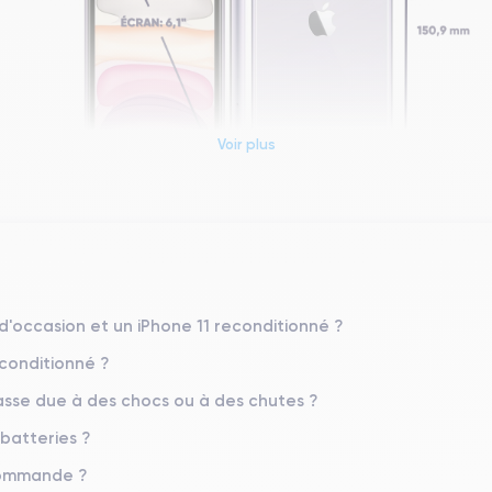
Voir plus
Dimensions et poids iPhone 11
Système exploit.
iOS (iOS 26)
 d'occasion et un iPhone 11 reconditionné ?
econditionné ?
Poids
194 g
sse due à des chocs ou à des chutes ?
 batteries ?
Résolution écran
1792 x 828 pixels
 commande ?