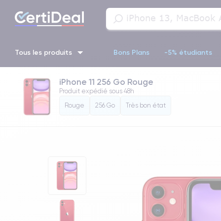
Tous les produits
Bons Plans
-5% étudiants
iPhone 11 256 Go Rouge
iPhone 16
iPhone 14 Pro
iPhone 13 Pro
iPhone 13 Pr
Produit expédié sous
48h
Rouge
256 Go
Très bon état
iPhone 11 Pro
iPhone 14 pro