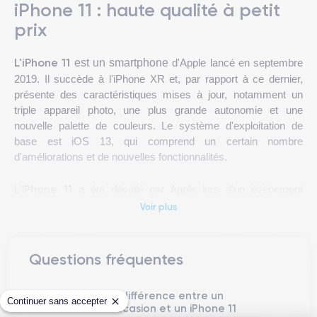
iPhone 11 : haute qualité à petit
prix
L'iPhone 11
est un smartphone
d'Apple lancé en septembre
2019. Il succède à l'iPhone XR et, par rapport à ce dernier,
présente des caractéristiques mises à jour, notamment un
triple appareil photo, une plus grande autonomie et une
nouvelle palette de couleurs. Le système d'exploitation de
base est iOS 13, qui comprend un certain nombre
d'améliorations et de nouvelles fonctionnalités.
iPhone 11
L'
a été dévoilé par Apple lors d'un événement
presse qui s'est tenu le 10 septembre 2019. Lors de cet
Voir plus
événement, Apple a également dévoilé l'iPhone 11 Pro et
l'iPhone 11 Pro Max. Ce modèle a été lancé le 20 septembre
2019 et est immédiatement devenu l'une des meilleures
Questions fréquentes
ventes de sa catégorie, à la fois en raison de ses
caractéristiques techniques et de son prix plus abordable par
Quelle est la différence entre un
rapport aux modèles Pro.
Continuer sans accepter
iPhone 11 d'occasion et un iPhone 11