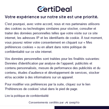
reconditionné ?
iPhone 11
L'écran de l'
est un Liquid Retina LCD de 6,1 pouces
Quelle est la durée de vie d'un iPhone
avec une résolution de 1792x828 pixels, qui offre un affichage
11 reconditionné ?
net et des couleurs vives. L'appareil photo principal se
Votre expérience sur notre site est une priorité.
compose de trois capteurs : un grand angle de 12 MP, un ultra
Plateforme de Gestion du Consentemen
Proposez-vous une assurance en cas
C'est pourquoi, avec votre accord, nous et nos partenaires utilisons
grand angle de 12 MP et un capteur de profondeur de 12 MP.
de casse due à des chocs ou à des
des cookies ou technologies similaires pour stocker, consulter et
chutes ?
La caméra frontale est une caméra TrueDepth de 12 MP qui
traiter des données personnelles telles que votre visite sur ce site
prend également en charge la technologie de reconnaissance
internet, les adresses IP et les identifiants de cookie. À tout moment,
Quelles sont les options disponibles sur
faciale.
vous pouvez retirer votre consentement en cliquant sur « Mes
les batteries ?
préférences cookies » ou en allant dans notre politique de
Quels sont les accessoires inclus dans
confidentialité sur ce site internet.
iPhone 11
L'
est alimenté par la puce A13 Bionic, conçue pour
la commande ?
Axeptio consent
offrir une vitesse et une puissance sans précédent. La batterie
Vos données personnelles sont traitées pour les finalités suivantes:
Données d'identification par analyse de l’appareil, publicités et
dure jusqu'à une journée complète d'utilisation et prend en
Quelles garanties offrez-vous sur vos
contenu personnalisés, mesure de performance des publicités et du
produits ?
charge la charge rapide et la charge sans fil.
contenu, études d’audience et développement de services, stocker
Quels sont vos modes de paiement ?
et/ou accéder à des informations sur un appareil.
iPhone 11
En terme de design, l'
est doté d'une coque en
Pour modifier vos préférences par la suite, cliquez sur le lien
Est-il possible de payer l'iPhone 11 en
aluminium et en verre résistante aux chocs et aux chutes,
'Préférences de cookies' situé dans le pied de page.
plusieurs fois ?
avec une nouvelle gamme de couleurs au choix : noir, blanc,
Lire la politique de confidentialité
vert, jaune, violet et rouge.
Que se passe-t-il après avoir passé la
commande ?
Consentements certifiés par