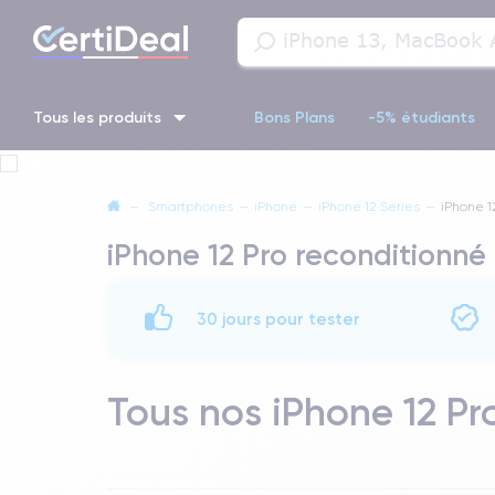
Tous les produits
Bons Plans
-5% étudiants
iPhone 16
iPhone 14 Pro
iPhone 13 Pro
iPhone 13 Pr
—
Smartphones
—
iPhone
—
iPhone 12 Series
—
iPhone 1
iPhone 12 Pro reconditionné
iPhone 11 Pro
iPhone 14 pro
30 jours pour tester
Tous nos iPhone 12 Pr