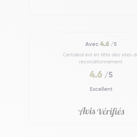
Prise en main iPhone 12 Pro
En main, l'iPhone 12 Pro est
confortable et ergon
L'iPhone 12 Pro mesure
146,7 mm de haut, 71,5 
appareil compact, facile à transporter et doté d'un
éc
4.6
Avec
/5
Il se caractérise également par sa capacité à s'adapte
Certideal est en tête des sites 
reconditionnement.
Finitions de l'iPhone 12 Pro
4.6
/5
Les finitions de l'iPhone 12 Pro sont un aspect impor
12 Pro :
Graphite, Or, Argent et Bleu Pacifique
.
Excellent
La finition de l'iPhone 12 Pro est de première qualit
de la couverture en verre mat est lisse au toucher et
En outre, le verre utilisé dans l'iPhone 12 Pro est le
12 Pro peut résister aux chutes et aux chocs sans 