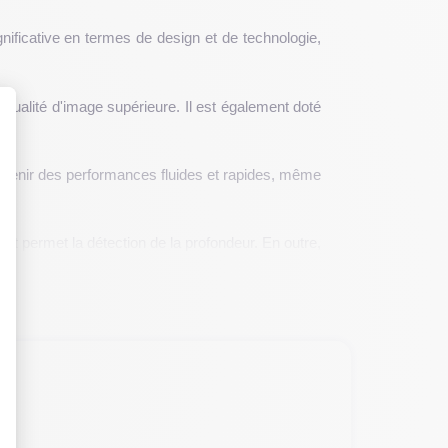
nificative en termes de design et de technologie,
e qualité d'image supérieure. Il est également doté
 : Personnalisez vos Options
obtenir des performances fluides et rapides, même
 et permet la détection de la profondeur. En outre,
lle et d'apprentissage automatique.
ue les deux téléphones soient similaires en termes