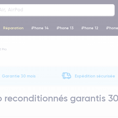
Réparation
iPhone 14
iPhone 13
iPhone 12
iPhone
o Max
iPhone 14 Pro Max
iPhone 11
iPhone 12 Pro
iP
2 Pro
Garantie 30 mois
Expédition sécurisée
o reconditionnés garantis 3