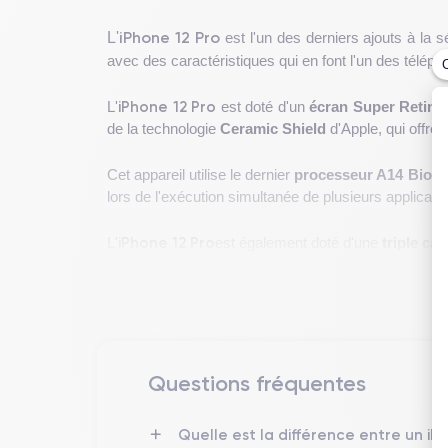
iPhone 12 Pro
L'
est l'un des derniers ajouts à la 
avec des caractéristiques qui en font l'un des télép
iPhone 12 Pro
L'
est doté d'un
écran Super Retina
de la technologie
Ceramic Shield
d'Apple, qui offre
Cet appareil utilise le dernier
processeur A14 Bioni
lors de l'exécution simultanée de plusieurs applicati
iPhone 12 Pro
L'
est également doté d'une
triple ca
il est livré avec le système d'exploitation iOS 14 d'A
Si vous souhaitez découvrir toutes les caractéristi
Différence entre l'iPhone 12 Pro et l'iPho
Questions fréquentes
La principale différence entre l'iPhone 12 et l'iPho
de design, il existe quelques différences clés qui peu
Quelle est la différence entre un iP