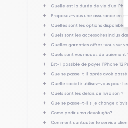
Quelle est la durée de vie d'un iPho
Premièrement, l'iPhone 12 Pro a un
écran
légèremen
outre, l'iPhone 12 Pro a un écran à rapport de contras
Proposez-vous une assurance en cas
Quelles sont les options disponibles 
Deuxièmement, l'iPhone 12 Pro est doté d'une trip
comprend un capteur LiDAR qui améliore la qualité d
Quels sont les accessoires inclus d
format ProRAW, ce qui offre une plus grande flexibilit
Quelles garanties offrez-vous sur vo
Troisièmement, l'iPhone 12 Pro a une
capacité de 
Quels sont vos modes de paiement 
Pro peut stocker plus d'applications, de photos et 
Est-il possible de payer l'iPhone 12 P
l'iPhone 12, notamment un écran légèrement plus 
essentielles pour tous les utilisateurs, elles peuv
Que se passe-t-il après avoir pass
Quelle société utilisez-vous pour l'e
Design de l'iPhone 12 Pro
Quels sont les délais de livraison ?
Que se passe-t-il si je change d'avi
iPhone 12 Pro
L'
est un excellent appareil haut de
plus près ses caractéristiques.
Como pedir uma devolução?
Comment contacter le service clien