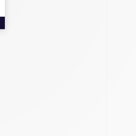
1 pouces contre 6,1 pouces pour l'iPhone 12. En
blancs plus lumineux.
e 12. La triple caméra arrière de l'iPhone 12 Pro
 12 Pro a la capacité d'enregistrer des vidéos au
maximale de 512 Go. Cela signifie que l'iPhone 12
s et spécifications supplémentaires par rapport à
 stockage. Si ces caractéristiques ne sont pas
 gamme avec des fonctionnalités avancées.
des fonctionnalités avancées. Mais regardons de