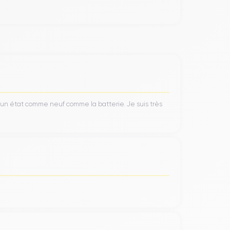
9 grammes
. Ces dimensions se traduisent par un
haute qualité.
rience utilisateur et la satisfaction des clients.
’un état comme neuf comme la batterie. Je suis très
le propose quatre options de finition pour l'iPhone
ent avec la coque arrière en
verre mat
. La texture
ilisé dans un smartphone. Cela signifie que l'iPhone