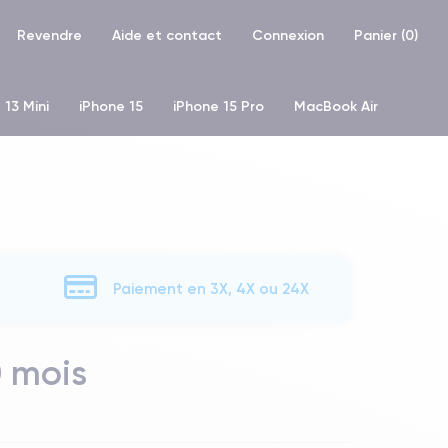
Revendre
Aide et contact
Connexion
Panier (
0
)
 13 Mini
iPhone 15
iPhone 15 Pro
MacBook Air
hone XR
iPhone SE 2 (2020)
iPhone X
iPhone XS
Paiement en 3X, 4X ou 24X
0 mois