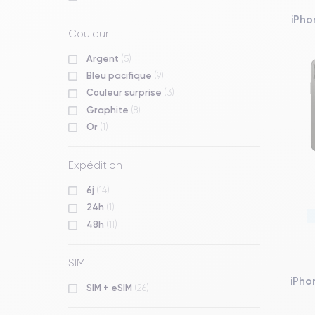
iPho
Couleur
Argent
(5)
Bleu pacifique
(9)
Couleur surprise
(3)
Graphite
(8)
Or
(1)
Expédition
6j
(14)
24h
(1)
48h
(11)
SIM
iPho
SIM + eSIM
(26)