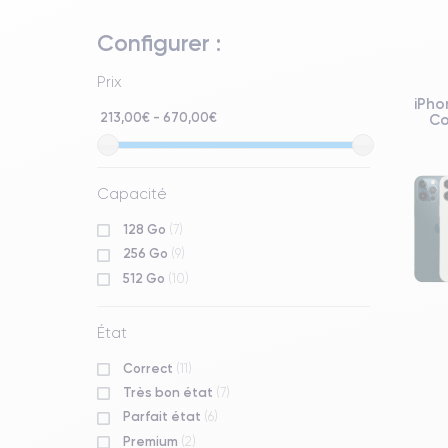
Configurer :
Prix
iPho
213,00€ - 670,00€
Co
Capacité
128 Go
(7)
256 Go
(9)
512 Go
(10)
État
Correct
(11)
Très bon état
(7)
Parfait état
(6)
Premium
(2)