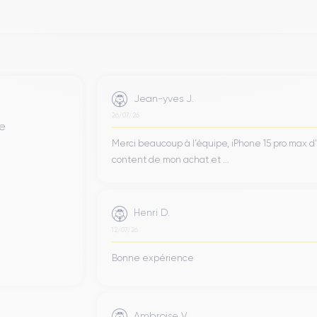
omique
, conçu pour épouser la forme de la main de l'utilisateur.
mm de large et 7,65 mm d'épaisseur
, pour un
poids d'environ 18
ran de 6,1 pouces
qui offre une expérience visuelle immersive et de 
Jean-yves J.
r aux besoins et aux préférences de l'utilisateur, ce qui améliore l'expé
26/07/26
de
Merci beaucoup à l’équipe, iPhone 15 pro max d
content de mon achat et ...
tant pour ceux qui recherchent un appareil esthétique et élégant. App
Henri D.
é, avec
des bords plats en acier inoxydable
qui se fondent parfaitem
12/07/26
 résiste aux traces de doigts.
Bonne expérience
Ceramic Shield d'Apple
, qui est le verre le plus résistant jamais ut
endommager l'écran.
Ambroise V.