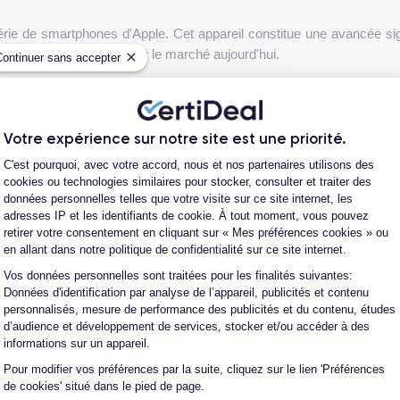
série de smartphones d'Apple. Cet appareil constitue une avancée sig
hones les plus avancés sur le marché aujourd'hui.
Continuer sans accepter
 XDR de 6,1 pouces
, qui offre une résolution impressionnante et un
 une résistance accrue aux chocs et aux chutes.
Votre expérience sur notre site est une priorité.
Plateforme de Gestion du Consentement
c
d'Apple, qui est l'un des plus puissants du marché. Cela permet d'
C'est pourquoi, avec votre accord, nous et nos partenaires utilisons des
ons exigeantes.
cookies ou technologies similaires pour stocker, consulter et traiter des
données personnelles telles que votre visite sur ce site internet, les
méra arrière
, avec un capteur LiDAR qui améliore la qualité de l'image
adresses IP et les identifiants de cookie. À tout moment, vous pouvez
retirer votre consentement en cliquant sur « Mes préférences cookies » ou
pple, qui comprend de nouvelles fonctionnalités d'intelligence artificie
Voir plus
en allant dans notre politique de confidentialité sur ce site internet.
Vos données personnelles sont traitées pour les finalités suivantes:
ques de ce smartphone, consulté la
fiche technique de l'iPhone 12 Pro.
Axeptio consent
Données d'identification par analyse de l’appareil, publicités et contenu
personnalisés, mesure de performance des publicités et du contenu, études
d’audience et développement de services, stocker et/ou accéder à des
ne 12
informations sur un appareil.
ne 12 Pro réside dans leurs caractéristiques et spécifications. Bien q
Pour modifier vos préférences par la suite, cliquez sur le lien 'Préférences
vent influencer la décision d'achat.
hone 12 Pro d'occasion et un iPhone 12 Pro reconditionné ?
de cookies' situé dans le pied de page.