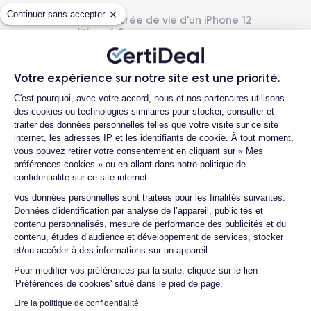
Continuer sans accepter
Quelle est la durée de vie d'un iPhone 12
reconditionné ?
Date de sortie
Système exploit.
13/10/2020
iOS (iOS 26)
Quelles sont les options disponibles sur
les batteries ?
Votre expérience sur notre site est une priorité.
Dimensions
Poids
Plateforme de Gestion du Consentemen
Quelle est la différence entre un iPhone
146.7×71.5×7.4 mm
162 g
C'est pourquoi, avec votre accord, nous et nos partenaires utilisons
12 d'occasion et un iPhone 12
des cookies ou technologies similaires pour stocker, consulter et
reconditionné ?
Écran
Résolution écran
traiter des données personnelles telles que votre visite sur ce site
OLED 6.1 pouces
2532 x 1170 pixels
internet, les adresses IP et les identifiants de cookie. À tout moment,
Proposez-vous une assurance en cas de
vous pouvez retirer votre consentement en cliquant sur « Mes
casse due à des chocs ou à des chutes ?
préférences cookies » ou en allant dans notre politique de
RAM
Mémoire interne
Quels sont les accessoires inclus dans la
confidentialité sur ce site internet.
4 GO
64,128,256 GO
commande ?
Axeptio consent
Vos données personnelles sont traitées pour les finalités suivantes:
Nom de la puce
Nombre de cœurs
Données d'identification par analyse de l’appareil, publicités et
Quelles garanties offrez-vous sur vos
Apple A14 Bionic
6
contenu personnalisés, mesure de performance des publicités et du
produits ?
contenu, études d’audience et développement de services, stocker
Quels sont vos modes de paiement ?
et/ou accéder à des informations sur un appareil.
Nom GPU
Fréq. processeur
GPU 4 cœurs
3.1 GHz
Pour modifier vos préférences par la suite, cliquez sur le lien
Est-il possible de payer l'iPhone 12 en
'Préférences de cookies' situé dans le pied de page.
plusieurs fois ?
Caméra
Caméra Frontale
Lire la politique de confidentialité
Que se passe-t-il après avoir passé la
12 MP
12 MP