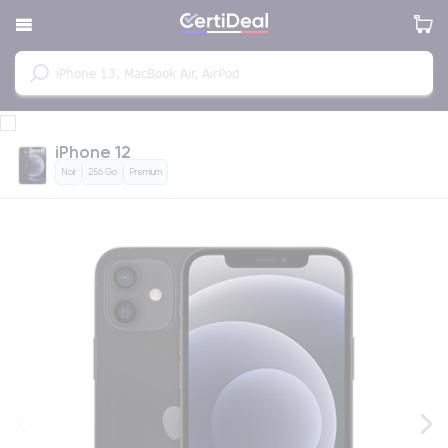
iPhone 12
Noir
256 Go
Premium