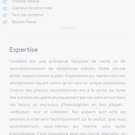
Façade arrière
Capteur de proximité
Test son externe
Bouton Power
Voir plus
Prise Jack ou Lightening
Bouton Mute
Boutons volume
Expertise
Haut parleur
Microphone
Certideal est une entreprise française de vente et de
Bouton Home
reconditionnement de téléphones mobiles. Notre service
Bluetooth
achat s’approvisionne auprès d’opérateurs qui reprennent des
WiFi
smartphones n’ayant connu qu’un seul et unique propriétaire.
Réseau
Chacun des produits reconditionnés mis à la vente sur notre
Vibreur
site est alors récupéré physiquement par nos soins et suit dans
Prise USB
nos locaux un processus d’homologation en trois étapes :
vérification, test et validation. Nos experts sont ainsi les
premiers à intervenir techniquement sur le produit, que nous
reconditionnons nous-mêmes en interne, sans autre
intermédiaire. C’est l’assurance pour nos clients d’acheter un