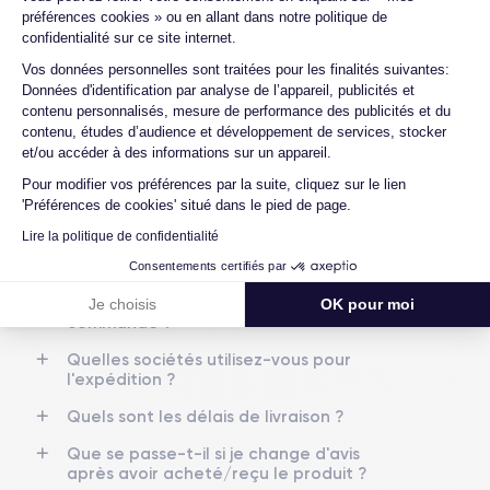
reconditionné ?
Écran
Résolution écran
préférences cookies » ou en allant dans notre politique de
OLED 6.1 pouces
2532 x 1170 pixels
Proposez-vous une assurance en cas de
confidentialité sur ce site internet.
casse due à des chocs ou à des chutes ?
Axeptio consent
Vos données personnelles sont traitées pour les finalités suivantes:
RAM
Mémoire interne
Données d'identification par analyse de l’appareil, publicités et
Quels sont les accessoires inclus dans la
4 GO
64,128,256 GO
contenu personnalisés, mesure de performance des publicités et du
commande ?
contenu, études d’audience et développement de services, stocker
Nom de la puce
Nombre de cœurs
Quelles garanties offrez-vous sur vos
et/ou accéder à des informations sur un appareil.
Apple A14 Bionic
6
produits ?
Pour modifier vos préférences par la suite, cliquez sur le lien
'Préférences de cookies' situé dans le pied de page.
Quels sont vos modes de paiement ?
Nom GPU
Fréq. processeur
GPU 4 cœurs
3.1 GHz
Lire la politique de confidentialité
Est-il possible de payer l'iPhone 12 en
plusieurs fois ?
Consentements certifiés par
Caméra
Caméra Frontale
Que se passe-t-il après avoir passé la
Je choisis
OK pour moi
12 MP
12 MP
commande ?
Résolution vidéo
Recharge rapide
Quelles sociétés utilisez-vous pour
4K - 3840x2160px
Oui, minimum 20W
l'expédition ?
Quels sont les délais de livraison ?
Batterie
Dual SIM
2815 mAh
Nano-SIM + eSIM
Que se passe-t-il si je change d'avis
après avoir acheté/reçu le produit ?