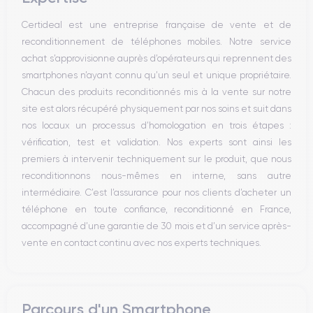
Microphone
Certideal est une entreprise française de vente et de
Bouton Home
reconditionnement de téléphones mobiles. Notre service
Bluetooth
achat s’approvisionne auprès d’opérateurs qui reprennent des
WiFi
smartphones n’ayant connu qu’un seul et unique propriétaire.
Réseau
Chacun des produits reconditionnés mis à la vente sur notre
Vibreur
site est alors récupéré physiquement par nos soins et suit dans
Prise USB
nos locaux un processus d’homologation en trois étapes :
vérification, test et validation. Nos experts sont ainsi les
premiers à intervenir techniquement sur le produit, que nous
reconditionnons nous-mêmes en interne, sans autre
intermédiaire. C’est l’assurance pour nos clients d’acheter un
téléphone en toute confiance, reconditionné en France,
accompagné d’une garantie de 30 mois et d’un service après-
vente en contact continu avec nos experts techniques.
Parcours d'un Smartphone