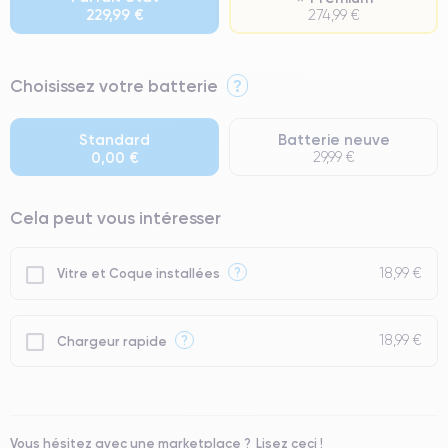
229,99 €
274,99 €
⭐ Premium
Choisissez votre batterie
?
● Écran : Pièce d'origine Apple. Qualité Impeccable.
● Batterie : usage intensif.
Standard
Batterie neuve
0,00 €
29,99 €
● Seuls 5% de nos téléphones ont un grade Premium.
Cela peut vous intéresser
18,99 €
?
Vitre et Coque installées
18,99 €
?
Chargeur rapide
Vous hésitez avec une marketplace ?
Lisez ceci !