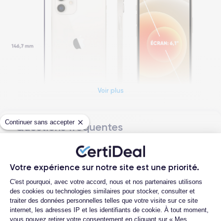
Voir plus
Continuer sans accepter
Questions fréquentes
Dimensions et poids iPhone 12
Quelle est la durée de vie d'un iPhone 12
reconditionné ?
Date de sortie
Système exploit.
Votre expérience sur notre site est une priorité.
13/10/2020
iOS (iOS 26)
Plateforme de Gestion du Consentemen
Quelles sont les options disponibles sur
C'est pourquoi, avec votre accord, nous et nos partenaires utilisons
les batteries ?
des cookies ou technologies similaires pour stocker, consulter et
Dimensions
Poids
traiter des données personnelles telles que votre visite sur ce site
Quelle est la différence entre un iPhone
146.7×71.5×7.4 mm
162 g
internet, les adresses IP et les identifiants de cookie. À tout moment,
12 d'occasion et un iPhone 12
vous pouvez retirer votre consentement en cliquant sur « Mes