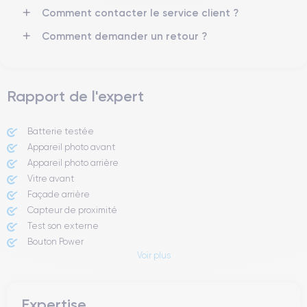
Réseau mobile
Débloqué
Comment contacter le service client ?
5G
Oui, tous opérateurs
Comment demander un retour ?
Si vous souhaitez en savoir plus, consulter la
fiche technique de
l'iPhone 12.
Rapport de l'expert
Batterie testée
Appareil photo avant
Appareil photo arrière ​
Vitre avant ​
Façade arrière
Capteur de proximité
Test son externe
Bouton Power
Voir plus
Prise Jack ou Lightening
Bouton Mute
Boutons volume
Expertise
Haut parleur