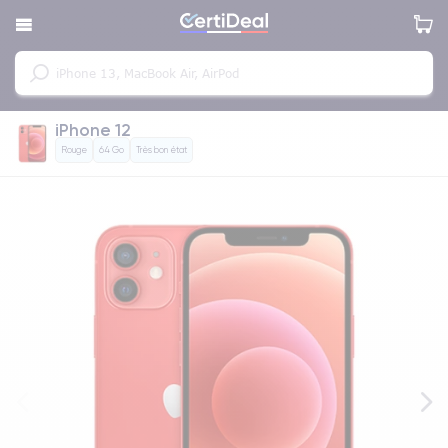
iPhone 12
Rouge
64 Go
Très bon état