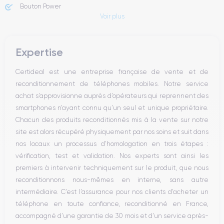
Bouton Power
Voir plus
Prise Jack ou Lightening
Bouton Mute
Boutons volume
Expertise
Haut parleur
Microphone
Certideal est une entreprise française de vente et de
Bouton Home
reconditionnement de téléphones mobiles. Notre service
Bluetooth
achat s’approvisionne auprès d’opérateurs qui reprennent des
WiFi
smartphones n’ayant connu qu’un seul et unique propriétaire.
Réseau
Chacun des produits reconditionnés mis à la vente sur notre
Vibreur
site est alors récupéré physiquement par nos soins et suit dans
Prise USB
nos locaux un processus d’homologation en trois étapes :
vérification, test et validation. Nos experts sont ainsi les
premiers à intervenir techniquement sur le produit, que nous
reconditionnons nous-mêmes en interne, sans autre
intermédiaire. C’est l’assurance pour nos clients d’acheter un
téléphone en toute confiance, reconditionné en France,
accompagné d’une garantie de 30 mois et d’un service après-