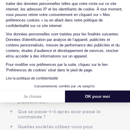
13/10/2020
iOS (iOS 26)
traiter des données personnelles telles que votre visite sur ce site
Quelles sont les options disponibles sur
internet, les adresses IP et les identifiants de cookie. À tout moment,
les batteries ?
vous pouvez retirer votre consentement en cliquant sur « Mes
Dimensions
Poids
préférences cookies » ou en allant dans notre politique de
Quelle est la différence entre un iPhone
146.7×71.5×7.4 mm
162 g
confidentialité sur ce site internet.
12 d'occasion et un iPhone 12
reconditionné ?
Axeptio consent
Écran
Résolution écran
Vos données personnelles sont traitées pour les finalités suivantes:
OLED 6.1 pouces
2532 x 1170 pixels
Données d'identification par analyse de l’appareil, publicités et
Proposez-vous une assurance en cas de
contenu personnalisés, mesure de performance des publicités et du
casse due à des chocs ou à des chutes ?
contenu, études d’audience et développement de services, stocker
RAM
Mémoire interne
Quels sont les accessoires inclus dans la
et/ou accéder à des informations sur un appareil.
4 GO
64,128,256 GO
commande ?
Pour modifier vos préférences par la suite, cliquez sur le lien
'Préférences de cookies' situé dans le pied de page.
Nom de la puce
Nombre de cœurs
Quelles garanties offrez-vous sur vos
Apple A14 Bionic
6
produits ?
Lire la politique de confidentialité
Quels sont vos modes de paiement ?
Consentements certifiés par
Nom GPU
Fréq. processeur
GPU 4 cœurs
3.1 GHz
Est-il possible de payer l'iPhone 12 en
Je choisis
OK pour moi
plusieurs fois ?
Caméra
Caméra Frontale
Que se passe-t-il après avoir passé la
12 MP
12 MP
commande ?
Résolution vidéo
Recharge rapide
Quelles sociétés utilisez-vous pour