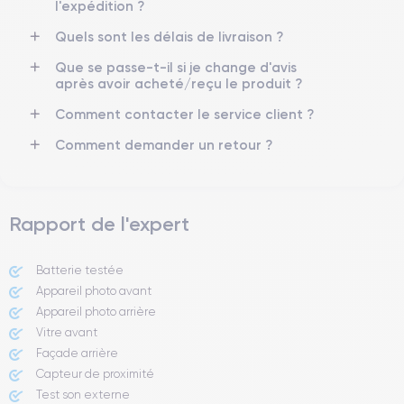
4K - 3840x2160px
Oui, minimum 20W
l'expédition ?
Quels sont les délais de livraison ?
Batterie
Dual SIM
2815 mAh
Nano-SIM + eSIM
Que se passe-t-il si je change d'avis
après avoir acheté/reçu le produit ?
Réseau mobile
Débloqué
Comment contacter le service client ?
5G
Oui, tous opérateurs
Comment demander un retour ?
Si vous souhaitez en savoir plus, consulter la
fiche technique de
l'iPhone 12.
Rapport de l'expert
Batterie testée
Appareil photo avant
Appareil photo arrière ​
Vitre avant ​
Façade arrière
Capteur de proximité
Test son externe