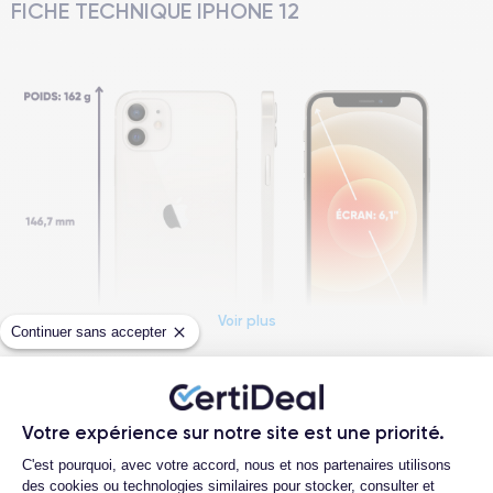
FICHE TECHNIQUE IPHONE 12
Voir plus
Continuer sans accepter
Questions fréquentes
Dimensions et poids iPhone 12
Votre expérience sur notre site est une priorité.
Plateforme de Gestion du Consentemen
Quelle est la durée de vie d'un iPhone 12
C'est pourquoi, avec votre accord, nous et nos partenaires utilisons
reconditionné ?
Date de sortie
Système exploit.
des cookies ou technologies similaires pour stocker, consulter et