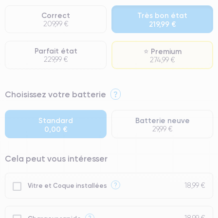
Correct
Très bon état
209,99 €
219,99 €
Parfait état
⭐ Premium
229,99 €
274,99 €
⭐ Premium
Choisissez votre batterie
?
● Écran : Pièce d'origine Apple. Qualité Impeccable.
● Batterie : usage intensif.
Standard
Batterie neuve
0,00 €
29,99 €
● Seuls 5% de nos téléphones ont un grade Premium.
Cela peut vous intéresser
18,99 €
?
Vitre et Coque installées
?