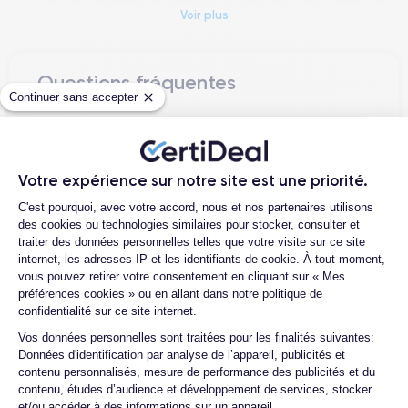
Voir plus
modèle précédent, offrant une expérience visuelle encore plus
immersive grâce à la
technologie Super Retina XDR
. La
résolution est de 1080 x 2340 pixels
, avec une
densité de
pixels de 476 ppi
Questions fréquentes
. En outre, l'iPhone 13 mini est équipé d'un
système de protection frontale Ceramic Shield, qui promet une
Continuer sans accepter
meilleure résistance aux chocs et aux chutes.
Quelle est la différence entre un
iPhone 13 Mini d'occasion et un iPhone
L'appareil photo est un autre domaine dans lequel l'iPhone 13
13 Mini reconditionné ?
Votre expérience sur notre site est une priorité.
mini se distingue. L'appareil est doté d'un système de
caméra
Quelle est la durée de vie d'un iPhone
Plateforme de Gestion du Consentemen
à double objectif
, avec une caméra principale de 12 MP et
C'est pourquoi, avec votre accord, nous et nos partenaires utilisons
13 Mini reconditionné ?
une caméra ultra grand-angle de 12 MP. En outre, l'iPhone 13
des cookies ou technologies similaires pour stocker, consulter et
Quelles sont les options disponibles sur
mini dispose d'une caméra frontale de 12 MP, idéale pour les
traiter des données personnelles telles que votre visite sur ce site
les batteries ?
internet, les adresses IP et les identifiants de cookie. À tout moment,
selfies et les appels vidéo.
vous pouvez retirer votre consentement en cliquant sur « Mes
Quels sont les accessoires inclus dans
préférences cookies » ou en allant dans notre politique de
Le processeur est l'un des points forts de l'iPhone 13 mini.
la commande ?
confidentialité sur ce site internet.
L'appareil est équipé de la nouvelle
puce A15 Bionic
, qui
Quelles garanties offrez-vous sur vos
Axeptio consent
Vos données personnelles sont traitées pour les finalités suivantes:
promet des performances encore plus rapides que les
produits ?
Données d'identification par analyse de l’appareil, publicités et
modèles précédents. La puce A15 Bionic est conçue pour
contenu personnalisés, mesure de performance des publicités et du
Quels sont vos modes de paiement ?
mieux gérer les fonctionnalités avancées de l'appareil.
contenu, études d’audience et développement de services, stocker
et/ou accéder à des informations sur un appareil.