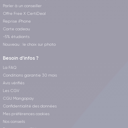
et du port Lightning. Des fonctionnalités telles qu'AirDrop
Parler à un conseiller
facilitent le partage de fichiers et de documents entre appareils
Offre Free X CertiDeal
iOS, en garantissant une connexion rapide et sécurisée.
Reprise iPhone
Carte cadeau
Caractéristiques techniques de l'iPhone
-5% étudiants
13 mini
Nouveau : le choix sur photo
Voyons maintenant les caractéristiques techniques de
Besoin d'infos ?
iPhone 13 mini
l’
.
La FAQ
Conditions garantie 30 mois
Performances de l'iPhone 13 mini
Avis vérifiés
L'iPhone 13 mini offre des performances élevées grâce au
Les CGV
processeur A15 Bionic
utilisant la technologie 5-nanomètres,
CGU Mangopay
qui offre des performances exceptionnelles tout en maintenant
Confidentialité des données
une faible consommation d'énergie.
Mes préférences cookies
Nos conseils
L'appareil est disponible en différentes capacités de stockage