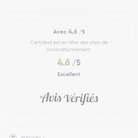
Design de l'iPhone 13 Mini
Examinons maintenant la prise en main, la finition et la
iPhone 13 Mini
connectivité de l’
.
4.6
Avec
/5
Prise en main de l'iPhone 13 Mini
Certideal est en tête des sites de
reconditionnement.
La prise en main de l'iPhone 13 Mini a été améliorée par
rapport au modèle précédent grâce à sa compacité et à son
4.6
/5
ergonomie. Léger, l'appareil ne
pèse que 140 grammes
, ce
qui le rend facile à utiliser d'une seule main. La prise en main
Excellent
confortable de l'iPhone 13 mini est également due à sa
largeur
de 64,2 mm
et à sa
hauteur de 131,5 mm
. En outre,
l'épaisseur de l'appareil n'est que de 7,65 mm
, ce qui le
rend facile à manipuler et à garder dans sa poche.
Le design de l'iPhone 13 mini est élégant et minimaliste, avec
des coins arrondis et une
finition en verre mat
. Le dos de
l'appareil est en verre
Ceramic Shield
, qui promet une
meilleure résistance aux chutes et aux chocs.
Jean-yves J.