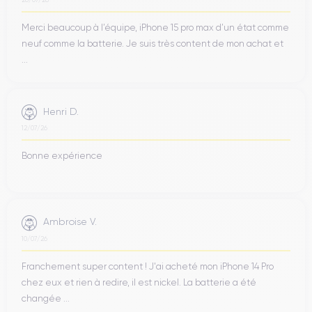
toucher.
Merci beaucoup à l’équipe, iPhone 15 pro max d’un état comme
Avec un poids de 240 grammes
, l'iPhone 15 Plus est
neuf comme la batterie. Je suis très content de mon achat et
exceptionnellement confortable à tenir, offrant un équilibre idéal
...
entre taille et fonctionnalité pour une expérience utilisateur
intensive et prolongée. Les bords plats non seulement offrent
un aspect moderne et distinctif, mais améliorent également la
prise en main, faisant de l'iPhone 15 Plus le compagnon idéal
Henri D.
pour toutes vos activités quotidiennes et professionnelles.
12/07/26
Bonne expérience
Finitions de l'iPhone 15 Plus
L'iPhone 15 Plus est proposé avec des finitions de haute
qualité, alliant élégance et durabilité. Fabriqué avec un cadre
Ambroise V.
en acier inoxydable et un dos en verre texturé, l'appareil offre
une sensation de luxe tant au toucher qu'à la vue. Les finitions
10/07/26
sont soigneusement conçues pour mettre en valeur à la fois la
Franchement super content ! J'ai acheté mon iPhone 14 Pro
robustesse et la légèreté de l'appareil, tout en conservant un
chez eux et rien à redire, il est nickel. La batterie a été
profil esthétique raffiné.
changée ...