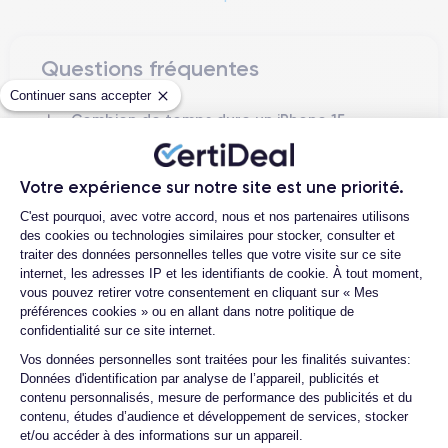
environnementale et la sécurité des données personnelles,
Apple a intégré des technologies avancées pour réduire
l'impact environnemental et a considérablement renforcé les
Questions fréquentes
fonctions de sécurité et de confidentialité sur ce modèle.
Continuer sans accepter
Combien de temps dure un iPhone 15
Dévoilé officiellement le 7 septembre 2023 et lancé en Europe
Plus reconditionné ?
le 16 septembre 2023, l'iPhone 15 Plus symbolise une
avancée majeure dans l'histoire de l'innovation d'Apple,
Quelle est la différence entre un
Votre expérience sur notre site est une priorité.
iPhone 15 Plus d’occasion et un iPhone
équilibrant la pointe de la technologie avec des engagements
Plateforme de Gestion du Consentemen
15 Plus reconditionné ?
éthiques.
C'est pourquoi, avec votre accord, nous et nos partenaires utilisons
des cookies ou technologies similaires pour stocker, consulter et
Quelles sont les options disponibles sur
traiter des données personnelles telles que votre visite sur ce site
iPhone 15 Plus
L'
les batteries ?
se distingue par une série de fonctionnalités
internet, les adresses IP et les identifiants de cookie. À tout moment,
avancées qui le placent au sommet du secteur technologique.
Quels accessoires sont inclus avec la
vous pouvez retirer votre consentement en cliquant sur « Mes
commande ?
préférences cookies » ou en allant dans notre politique de
Photographie Pro :
Avec un nouveau système de caméras
confidentialité sur ce site internet.
Quelles garanties offrez-vous sur vos
Pro, comprenant un capteur principal de 50 MP et la
Axeptio consent
Vos données personnelles sont traitées pour les finalités suivantes:
produits ?
technologie ProRAW, l'iPhone 15 Plus élève la photographie
Données d'identification par analyse de l’appareil, publicités et
mobile à des niveaux professionnels, notamment dans des
Quels sont vos moyens de paiement ?
contenu personnalisés, mesure de performance des publicités et du
conditions de faible luminosité.
contenu, études d’audience et développement de services, stocker
Est-il possible de payer l’iPhone 15 Plus
et/ou accéder à des informations sur un appareil.