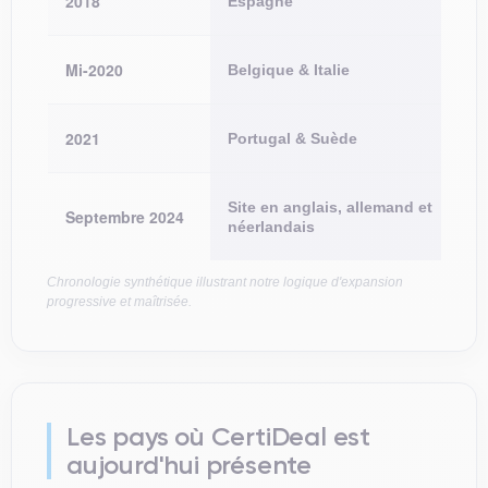
2018
Espagne
l'o
Ph
Mi-2020
Belgique & Italie
pro
Ex
2021
Portugal & Suède
se
Pr
Site en anglais, allemand et
Septembre 2024
l'E
néerlandais
qu
Chronologie synthétique illustrant notre logique d'expansion
progressive et maîtrisée.
Les pays où CertiDeal est
aujourd'hui présente