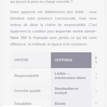
qui assure la prise en charge concrète ?
Notre approche est délibérément plus lisible : nous
étendons notre présence commerciale, mais nous
évitons de diluer la chaîne de responsabilité. C'est
exporter notre savoir-
également la condition pour
faire 100 % français
sans perdre ce qui fait notre
différence : la méthode, la rigueur et la constance.
MARKE
CRITÈRE
CERTIDEAL
VENDE
Lisible —
Variable
Responsabilité
interlocuteur direct
vendeu
Standardisé et
Contrôle qualité
Variabl
évolutif
Traçabilité
Élevée
Inégale