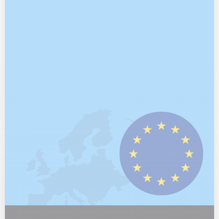
industrialisé et absence totale de sous-traitance : nous
avons construit un socle français solide, puis nous
l'avons déployé pays après pays. Notre objectif est
précis : vous faire bénéficier, partout en Europe, des
standards qualitatifs élevés issus de notre savoir-faire
100 % français.