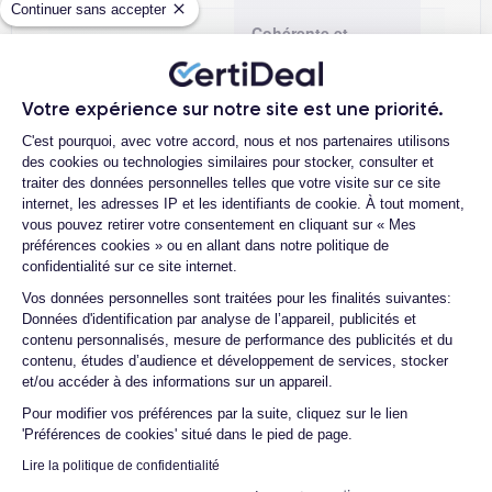
Continuer sans accepter
Cohérente et
Expérience d'achat
Peut va
homogène
Fondée sur un
Votre expérience sur notre site est une priorité.
Confiance
Dépend
modèle structuré
Plateforme de Gestion du Consentemen
C'est pourquoi, avec votre accord, nous et nos partenaires utilisons
des cookies ou technologies similaires pour stocker, consulter et
Tableau comparatif indicatif, fondé sur les logiques de marché ;
traiter des données personnelles telles que votre visite sur ce site
non exhaustif.
internet, les adresses IP et les identifiants de cookie. À tout moment,
vous pouvez retirer votre consentement en cliquant sur « Mes
préférences cookies » ou en allant dans notre politique de
confidentialité sur ce site internet.
Axeptio consent
Vos données personnelles sont traitées pour les finalités suivantes:
Notre sélection d'iPhones et
Données d'identification par analyse de l’appareil, publicités et
contenu personnalisés, mesure de performance des publicités et du
MacBooks reconditionnés en
contenu, études d’audience et développement de services, stocker
France
et/ou accéder à des informations sur un appareil.
Pour modifier vos préférences par la suite, cliquez sur le lien
Retrouvez ci-dessous nos gammes les plus
'Préférences de cookies' situé dans le pied de page.
demandées de smartphones et MacBooks
Lire la politique de confidentialité
reconditionnés. Pour choisir, notre conseil est simple :