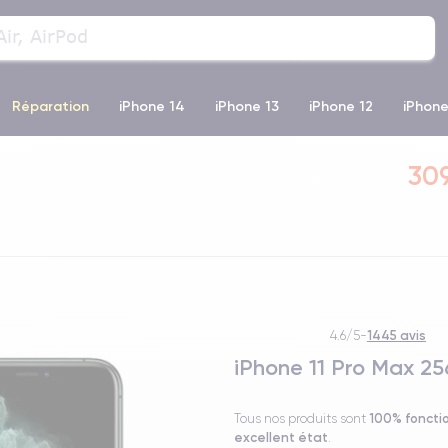
Réparation
iPhone 14
iPhone 13
iPhone 12
iPhone
o Max
iPhone 14 Pro Max
iPhone 11
iPhone 12 Pro
iP
309
1445 avis
4.6/5
-
iPhone 11 Pro Max 25
100% foncti
Tous nos produits sont
excellent état
.