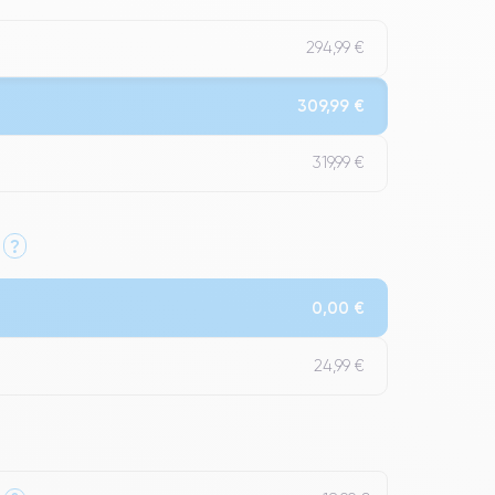
294,99 €
309,99 €
319,99 €
?
Qualité Impeccable.
0,00 €
t un grade Premium.
24,99 €