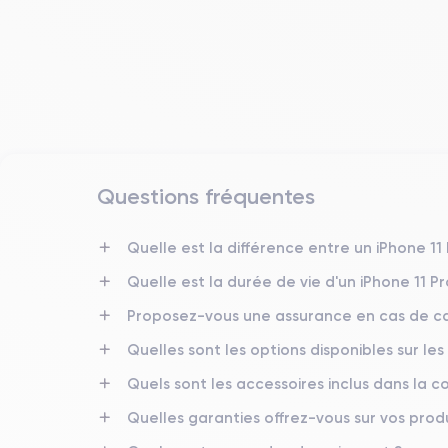
Questions fréquentes
Date de sortie
10/09/2019
Quelle est la différence entre un iPhone 11
Quelle est la durée de vie d'un iPhone 11 P
Dimensions
158×77.8×8.1 mm
Proposez-vous une assurance en cas de ca
Quelles sont les options disponibles sur les
Écran
OLED 6.5 pouces
Quels sont les accessoires inclus dans la
RAM
Quelles garanties offrez-vous sur vos produ
6 Go