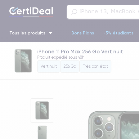
Tous les produits
Bons Plans
-5% étudiants
iPhone 11 Pro Max 256 Go Vert nuit
iPhone 16
iPhone 14 Pro
iPhone 13 Pro
iPhone 13 Pr
Produit expédié sous
48h
Vert nuit
256 Go
Très bon état
iPhone 11 Pro
iPhone 14 pro