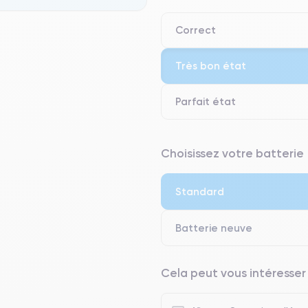
Correct
Très bon état
Parfait état
⭐ Premium
Choisissez votre batterie
● Écran : Pièce d'origine Apple. 
● Batterie : usage intensif.
Standard
● Seuls 5% de nos téléphones on
Batterie neuve
Cela peut vous intéresser