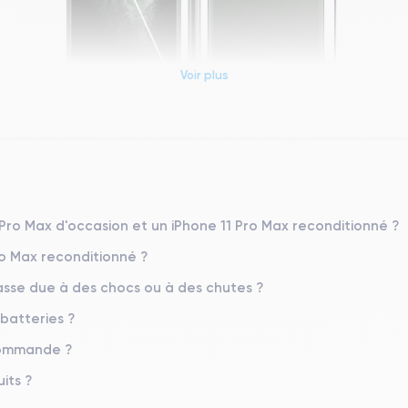
Voir plus
Dimensions et poids iPhone 11 Pro Max
Système exploitation
iOS (iOS 26)
 Pro Max d'occasion et un iPhone 11 Pro Max reconditionné ?
ro Max reconditionné ?
Poids
226 g
sse due à des chocs ou à des chutes ?
 batteries ?
Résolution écran
2688 x 1242 pixels
 commande ?
Memoire interne
its ?
64,256,512 Go