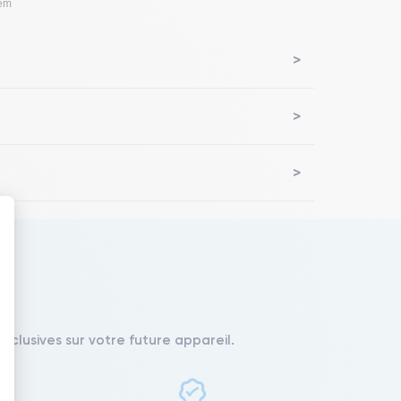
lem
 : Personnalisez vos Options
xclusives sur votre future appareil.