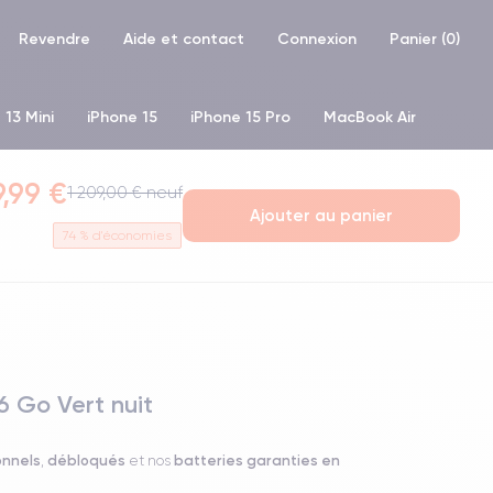
Revendre
Aide et contact
Connexion
Panier (
0
)
 13 Mini
iPhone 15
iPhone 15 Pro
MacBook Air
hone XR
iPhone SE 2 (2020)
iPhone X
iPhone XS
,99 €
1 209,00 € neuf
Ajouter au panier
74
% d'économies
6 Go Vert nuit
onnels
débloqués
batteries garanties en
,
et nos