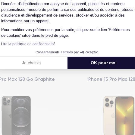
Données d'identification par analyse de l’appareil, publicités et contenu
personnalisés, mesure de performance des publicités et du contenu, études
L'expert du reconditionné
Un SAV proche et en Fran
d’audience et développement de services, stocker et/ou accéder à des
0 ans, nous reconditionnons nous-
Nos équipes sont en contact dir
informations sur un appareil.
us nos produits pour un maximum
notre atelier pour une résolution 
de qualité.
cas de pépin.
Pour modifier vos préférences par la suite, cliquez sur le lien 'Préférences
de cookies' situé dans le pied de page.
Lire la politique de confidentialité
Consentements certifiés par
Vous aimerez aussi
Je choisis
OK pour moi
 Pro Max 128 Go Graphite
iPhone 13 Pro Max 12