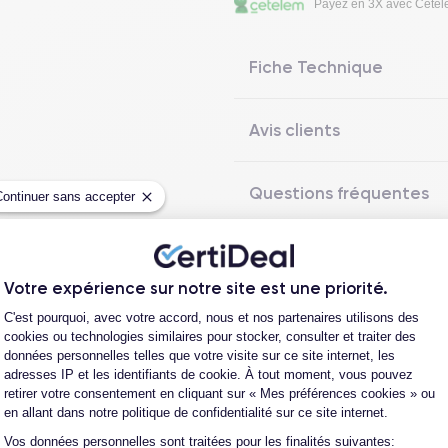
Payez en 3X avec Cete
Fiche Technique
Avis clients
Questions fréquentes
Continuer sans accepter
Votre expérience sur notre site est une priorité.
Les garanties CertiDeal
Plateforme de Gestion du Consentement
C'est pourquoi, avec votre accord, nous et nos partenaires utilisons des
cookies ou technologies similaires pour stocker, consulter et traiter des
données personnelles telles que votre visite sur ce site internet, les
adresses IP et les identifiants de cookie. À tout moment, vous pouvez
reconditionné. En achetant ici, vous bénéficiez de garanties e
retirer votre consentement en cliquant sur « Mes préférences cookies » ou
en allant dans notre politique de confidentialité sur ce site internet.
Vos données personnelles sont traitées pour les finalités suivantes:
Axeptio consent