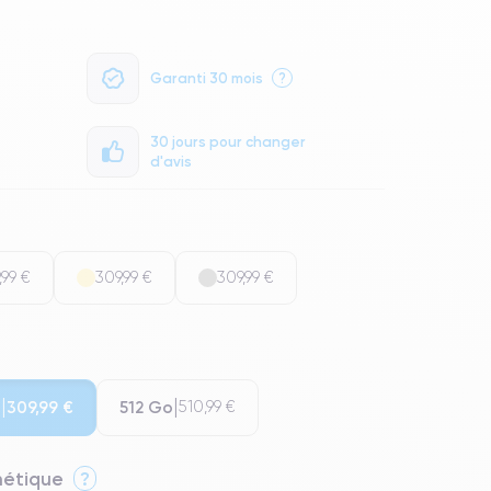
Garanti 30 mois
?
30 jours pour changer
d'avis
,99 €
309,99 €
309,99 €
o
512 Go
309,99 €
510,99 €
thétique
?