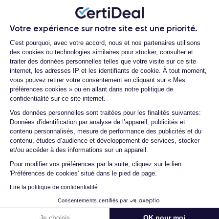
Quelle est la durée de vie d'un iPhone
mégapixels permet de prendre des selfies de haute qualité et
11 Pro Max reconditionné ?
de réaliser des appels vidéo FaceTime en haute résolution.
Votre expérience sur notre site est une priorité.
Proposez-vous une assurance en cas
Plateforme de Gestion du Consentemen
de casse due à des chocs ou à des
iPhone 11 Pro
Le
processeur A13 Bionic
d'Apple équipe l'
C'est pourquoi, avec votre accord, nous et nos partenaires utilisons
chutes ?
des cookies ou technologies similaires pour stocker, consulter et
Max
, créputé pour sa vitesse, sa fluidité et sa capacité à gérer
traiter des données personnelles telles que votre visite sur ce site
les applications les plus exigeantes sans aucun
Quelles sont les options disponibles sur
internet, les adresses IP et les identifiants de cookie. À tout moment,
ralentissement. Ce processeur est également capable de
les batteries ?
vous pouvez retirer votre consentement en cliquant sur « Mes
gérer la photographie computationnelle avancée, comme le
préférences cookies » ou en allant dans notre politique de
Quels sont les accessoires inclus dans
mode nuit et la photographie de portrait.
confidentialité sur ce site internet.
la commande ?
Axeptio consent
Vos données personnelles sont traitées pour les finalités suivantes:
Quelles garanties offrez-vous sur vos
Enfin, la batterie de l'iPhone 11 Pro Max offre une autonomie
Données d'identification par analyse de l’appareil, publicités et
produits ?
remarquable, permettant d'utiliser l'appareil pendant une
contenu personnalisés, mesure de performance des publicités et du
journée entière sans le recharger. En outre, l'appareil prend en
contenu, études d’audience et développement de services, stocker
Quels sont vos modes de paiement ?
et/ou accéder à des informations sur un appareil.
charge la charge rapide et la charge sans fil, ce qui rend le
Est-il possible de payer l'iPhone 11 Pro
chargement de l'appareil encore plus pratique.
Pour modifier vos préférences par la suite, cliquez sur le lien
Max en plusieurs fois ?
'Préférences de cookies' situé dans le pied de page.
Pour en savoir plus en détail sur les caractéristiques de ce
Que se passe-t-il après avoir passé la
Lire la politique de confidentialité
commande ?
smartphone, vous pouvez consulter la
fiche technique de
Consentements certifiés par
l'iPhone 11 Pro Max.
Quelle société utilisez-vous pour
Je choisis
OK pour moi