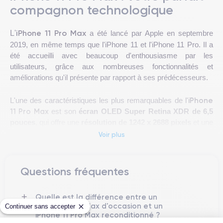
compagnon technologique
iPhone 11 Pro Max
L'
a été lancé par Apple en septembre
2019, en même temps que l'iPhone 11 et l'iPhone 11 Pro. Il a
été accueilli avec beaucoup d'enthousiasme par les
utilisateurs, grâce aux nombreuses fonctionnalités et
améliorations qu'il présente par rapport à ses prédécesseurs.
iPhone
L'une des caractéristiques les plus remarquables de l'
11 Pro Max
est son
écran OLED Super Retina XDR de 6,5
pouces
, qui offre une
résolution de 1242 x 2688 pixels
et une
densité de pixels de 458 ppi
. Cet écran prend en charge le
Voir plus
HDR10 et le Dolby Vision, offrant une expérience visuelle
étonnamment détaillée et réaliste.
Questions fréquentes
iPhone 11 Pro Max
Les appareils photo de l'
sont parmi les
meilleurs du marché. L'appareil est doté d'un système de
Quelle est la différence entre un
triple caméra arrière de 12 mégapixels
, qui comprend un
iPhone 11 Pro Max d'occasion et un
Continuer sans accepter
objectif grand angle, un objectif ultra grand angle et un
iPhone 11 Pro Max reconditionné ?
téléobjectif. En outre, la caméra frontale TrueDepth de 12