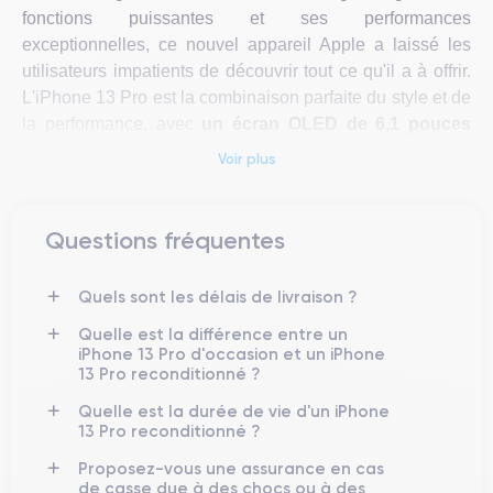
fonctions puissantes et ses performances
exceptionnelles, ce nouvel appareil Apple a laissé les
utilisateurs impatients de découvrir tout ce qu'il a à offrir.
L'iPhone 13 Pro est la combinaison parfaite du style et de
la performance, avec
un écran OLED de 6,1 pouces
offrant des couleurs vives et des noirs profonds, grâce à
Voir plus
la
technologie ProMotion 120Hz
.
L'iPhone 13 Pro
est équipé de la puissante
puce A15 Bionic
,
Questions fréquentes
qui offre des performances et une efficacité énergétique
exceptionnelles. Il est également doté d'un
triple appareil
Quels sont les délais de livraison ?
photo
amélioré comprenant un capteur de 12 mégapixels, un
téléobjectif et un objectif ultra grand-angle, qui vous permet de
Quelle est la différence entre un
capturer des photos et des vidéos époustouflantes, même
iPhone 13 Pro d'occasion et un iPhone
13 Pro reconditionné ?
dans des conditions de faible luminosité.
Quelle est la durée de vie d'un iPhone
L'autonomie de la batterie a également été améliorée sur
13 Pro reconditionné ?
l'iPhone 13 Pro
, ce qui signifie que les utilisateurs peuvent
Proposez-vous une assurance en cas
bénéficier d'une plus grande autonomie et passer plus de
de casse due à des chocs ou à des