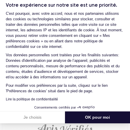
Votre expérience sur notre site est une priorité.
Comment contacter le service client ?
Plateforme de Gestion du Consentemen
C'est pourquoi, avec votre accord, nous et nos partenaires utilisons
Différences entre l'iPhone 13 Pro et
Quelle est la différence entre une
des cookies ou technologies similaires pour stocker, consulter et
l'iPhone 13
Carte SIM et une eSIM ?
traiter des données personnelles telles que votre visite sur ce site
internet, les adresses IP et les identifiants de cookie. À tout moment,
Comment activer une eSIM ?
vous pouvez retirer votre consentement en cliquant sur « Mes
L'iPhone 13 et l'iPhone 13 Pro d'Apple, ont tous deux été
préférences cookies » ou en allant dans notre politique de
lancés en septembre 2021. Les deux modèles offrent des
confidentialité sur ce site internet.
fonctionnalités et des performances de haute qualité et
Axeptio consent
Vos données personnelles sont traitées pour les finalités suivantes:
présentent également plusieurs différences distinctes.
Données d'identification par analyse de l’appareil, publicités et
4.6
Avec
/5
contenu personnalisés, mesure de performance des publicités et du
La première différence se situe au niveau du design des
contenu, études d’audience et développement de services, stocker
appareils. L'iPhone 13 possède un cadre en aluminium de
Certideal est en tête des sites de
et/ou accéder à des informations sur un appareil.
qualité aérospatiale tandis que l'iPhone 13 Pro possède un
reconditionnement.
Pour modifier vos préférences par la suite, cliquez sur le lien
cadre en acier inoxydable de qualité chirurgical ainsi qu'une
'Préférences de cookies' situé dans le pied de page.
4.6
/5
coque plus résistante. De plus, l'iPhone 13 Pro est disponible
Lire la politique de confidentialité
en cinq couleurs alors que l'iPhone 13 est lui disponible en six
Excellent
couleurs différentes.
Consentements certifiés par
Je choisis
OK pour moi
Les deux smartphones possèdent un écran Super Retina
iPhone 13 Pro
XDR, OLED et de 6,1 pouces. Cependant, l'