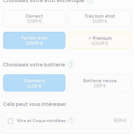
Choisissez votre état esthétique
?
Correct
Très bon état
339,99 €
349,99 €
Parfait état
⭐ Premium
359,99 €
404,99 €
⭐ Premium
Choisissez votre batterie
?
● Écran : Pièce d'origine Apple. Qualité Impeccable.
● Batterie : usage intensif.
Standard
Batterie neuve
0,00 €
29,99 €
● Seuls 5% de nos téléphones ont un grade Premium.
Cela peut vous intéresser
18,99 €
?
Vitre et Coque installées