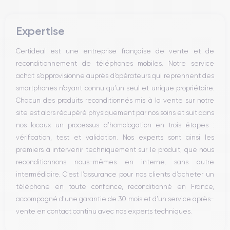
Bouton Mute
Boutons volume
Expertise
Haut parleur
Microphone
Certideal est une entreprise française de vente et de
Bouton Home
reconditionnement de téléphones mobiles. Notre service
Bluetooth
achat s’approvisionne auprès d’opérateurs qui reprennent des
WiFi
smartphones n’ayant connu qu’un seul et unique propriétaire.
Réseau
Chacun des produits reconditionnés mis à la vente sur notre
Vibreur
site est alors récupéré physiquement par nos soins et suit dans
Prise USB
nos locaux un processus d’homologation en trois étapes :
vérification, test et validation. Nos experts sont ainsi les
premiers à intervenir techniquement sur le produit, que nous
reconditionnons nous-mêmes en interne, sans autre
intermédiaire. C’est l’assurance pour nos clients d’acheter un
téléphone en toute confiance, reconditionné en France,
accompagné d’une garantie de 30 mois et d’un service après-
vente en contact continu avec nos experts techniques.