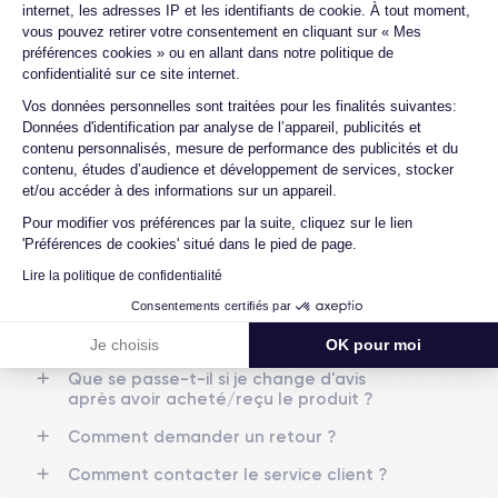
internet, les adresses IP et les identifiants de cookie. À tout moment,
Quels sont les accessoires inclus dans la
vous pouvez retirer votre consentement en cliquant sur « Mes
commande ?
RAM
Memoire interne
préférences cookies » ou en allant dans notre politique de
4 Go
128,256,512 Go
Quelles garanties offrez-vous sur vos
confidentialité sur ce site internet.
produits ?
Axeptio consent
Nom de la puce
Nombre de cœurs
Vos données personnelles sont traitées pour les finalités suivantes:
Puce A15 Bionic
6
Données d'identification par analyse de l’appareil, publicités et
Quels sont vos modes de paiement ?
contenu personnalisés, mesure de performance des publicités et du
Est-il possible de payer l'iPhone 13 en
contenu, études d’audience et développement de services, stocker
Nom GPU
Fréq. processeur
plusieurs fois ?
et/ou accéder à des informations sur un appareil.
GPU 4 cœurs
3.23 GHz
Pour modifier vos préférences par la suite, cliquez sur le lien
Que se passe-t-il après avoir passé la
commande ?
Caméra
Caméra Frontale
'Préférences de cookies' situé dans le pied de page.
12 Mpx
12 Mpx
Lire la politique de confidentialité
Quelle société utilisez-vous pour
l'expédition ?
Consentements certifiés par
Résolution vidéo
Recharge rapide
4K - 3840 x 2160 px
Oui, minimum 18W
Quels sont les délais de livraison ?
Je choisis
OK pour moi
Que se passe-t-il si je change d'avis
Batterie
Type de SIM
après avoir acheté/reçu le produit ?
3240 mAh
Nano-SIM + eSIM
Comment demander un retour ?
Réseau mobile
Débloqué
Comment contacter le service client ?
5G
Oui, tous opérateurs