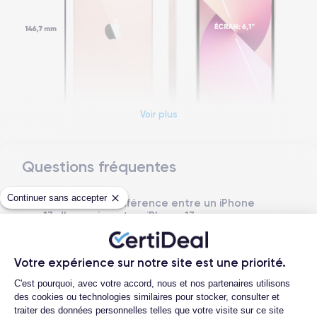
Voir plus
Questions fréquentes
Dimensions et poids iPhone 13
Continuer sans accepter
Quelle est la différence entre un iPhone
Date de sortie
Système exploitation
13 d'occasion et un iPhone 13
24/09/2021
iOS (iOS 26)
reconditionné ?
Dimensions
Poids
Quelle est la durée de vie d'un iPhone 13
Votre expérience sur notre site est une priorité.
146.7×71.5×7.65 mm
173 g
reconditionné ?
Plateforme de Gestion du Consentemen
C'est pourquoi, avec votre accord, nous et nos partenaires utilisons
Quelles sont les options disponibles sur
Écran
Résolution écran
des cookies ou technologies similaires pour stocker, consulter et
les batteries ?
OLED 6.1 pouces
2340 x 1080 pixels
traiter des données personnelles telles que votre visite sur ce site