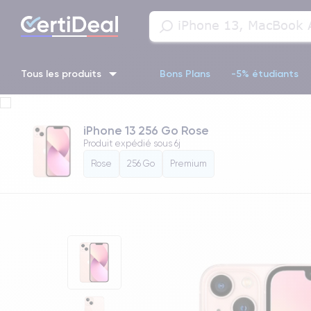
Tous les produits
Bons Plans
-5% étudiants
iPhone 16
iPhone 14 Pro
iPhone 13 Pro
iPhone 13 Pr
iPhone 13 256 Go Rose
Produit expédié sous
6j
iPhone 11 Pro
iPhone 14 pro
Rose
256 Go
Premium