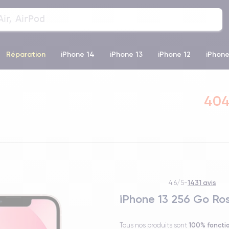
Réparation
iPhone 14
iPhone 13
iPhone 12
iPhone
o Max
iPhone 14 Pro Max
iPhone 11
iPhone 12 Pro
iP
404
1431 avis
4.6/5
-
iPhone 13 256 Go Ro
100% foncti
Tous nos produits sont