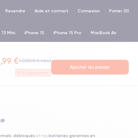
Revendre
Aide et contact
Connexion
Panier (
0
)
 13 Mini
iPhone 15
iPhone 15 Pro
MacBook Air
hone XR
iPhone SE 2 (2020)
iPhone X
iPhone XS
,99 €
1 029,00 € neuf
Ajouter au panier
61
% d'économies
se
onnels
débloqués
batteries garanties en
,
et nos