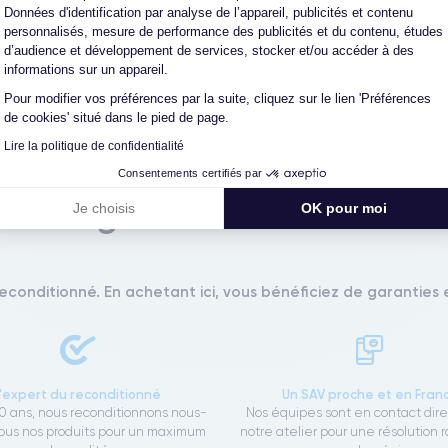
Données d'identification par analyse de l’appareil, publicités et contenu
personnalisés, mesure de performance des publicités et du contenu, études
Avis clients
d’audience et développement de services, stocker et/ou accéder à des
informations sur un appareil.
Pour modifier vos préférences par la suite, cliquez sur le lien 'Préférences
Questions fréquentes
de cookies' situé dans le pied de page.
Lire la politique de confidentialité
Consentements certifiés par
Les garanties CertiDeal
Je choisis
OK pour moi
reconditionné. En achetant ici, vous bénéficiez de garanties e
L'expert du reconditionné
Un SAV proche et en Fran
0 ans, nous reconditionnons nous-
Nos équipes sont en contact dir
us nos produits pour un maximum
notre atelier pour une résolution 