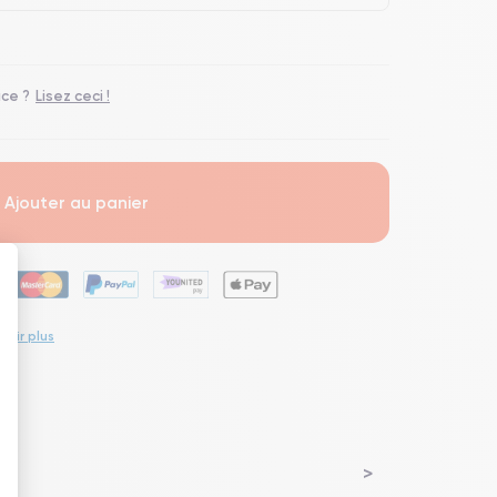
ace ?
Lisez ceci !
Ajouter au panier
voir plus
 : Personnalisez vos Options
lem