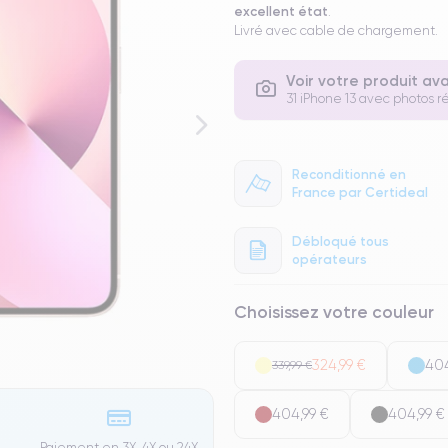
excellent état
.
Livré avec cable de chargement.
Voir votre produit av
31 iPhone 13 avec photos ré
Reconditionné en
France par Certideal
Débloqué tous
opérateurs
Choisissez votre couleur
324,99 €
404
339,99 €
404,99 €
404,99 €
Paiement en 3X, 4X ou 24X