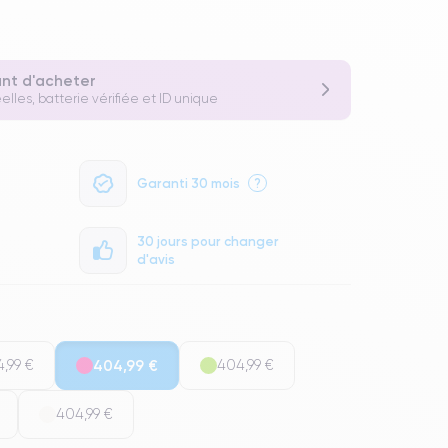
ant d'acheter
elles, batterie vérifiée et ID unique
Garanti 30 mois
?
30 jours pour changer
d'avis
,99 €
404,99 €
404,99 €
404,99 €