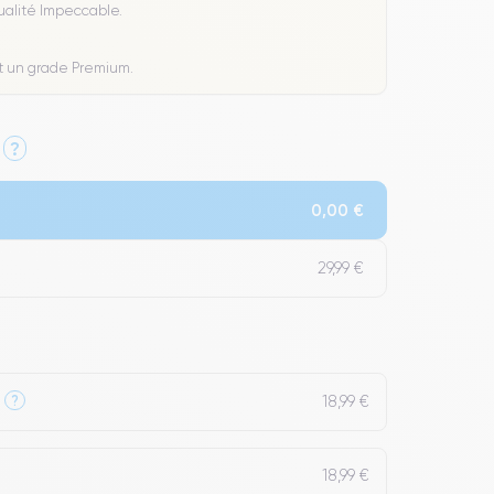
Qualité Impeccable.
t un grade Premium.
?
0,00 €
29,99 €
18,99 €
?
18,99 €