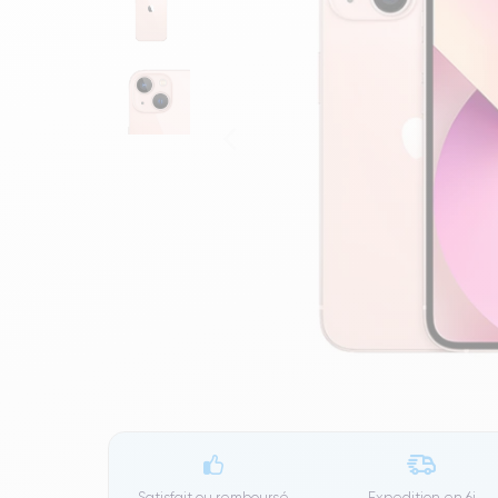
Satisfait ou remboursé
Expedition en
6j