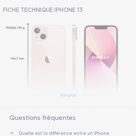
FICHE TECHNIQUE IPHONE 13
Voir plus
Questions fréquentes
Dimensions et poids iPhone 13
Quelle est la différence entre un iPhone
Date de sortie
Système exploitation