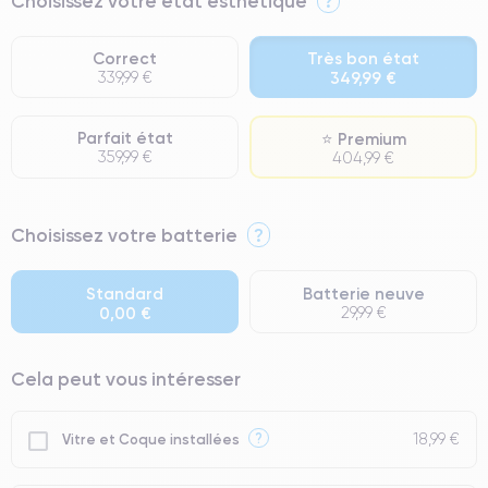
Choisissez votre état esthétique
?
Correct
Très bon état
339,99 €
349,99 €
Parfait état
⭐ Premium
359,99 €
404,99 €
⭐ Premium
Choisissez votre batterie
?
● Écran : Pièce d'origine Apple. Qualité Impeccable.
● Batterie : usage intensif.
Standard
Batterie neuve
0,00 €
29,99 €
● Seuls 5% de nos téléphones ont un grade Premium.
Cela peut vous intéresser
18,99 €
?
Vitre et Coque installées