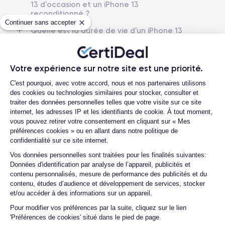
13 d'occasion et un iPhone 13
24/09/2021
iOS (iOS 26)
reconditionné ?
Continuer sans accepter
Dimensions
Poids
Quelle est la durée de vie d'un iPhone 13
146.7×71.5×7.65 mm
173 g
reconditionné ?
Quelles sont les options disponibles sur
Écran
Résolution écran
les batteries ?
Votre expérience sur notre site est une priorité.
OLED 6.1 pouces
2340 x 1080 pixels
Plateforme de Gestion du Consentemen
Quels sont les accessoires inclus dans la
C'est pourquoi, avec votre accord, nous et nos partenaires utilisons
commande ?
RAM
Memoire interne
des cookies ou technologies similaires pour stocker, consulter et
4 Go
128,256,512 Go
traiter des données personnelles telles que votre visite sur ce site
Quelles garanties offrez-vous sur vos
internet, les adresses IP et les identifiants de cookie. À tout moment,
produits ?
vous pouvez retirer votre consentement en cliquant sur « Mes
Nom de la puce
Nombre de cœurs
préférences cookies » ou en allant dans notre politique de
Puce A15 Bionic
6
Quels sont vos modes de paiement ?
confidentialité sur ce site internet.
Est-il possible de payer l'iPhone 13 en
Axeptio consent
Nom GPU
Fréq. processeur
Vos données personnelles sont traitées pour les finalités suivantes:
plusieurs fois ?
GPU 4 cœurs
3.23 GHz
Données d'identification par analyse de l’appareil, publicités et
contenu personnalisés, mesure de performance des publicités et du
Que se passe-t-il après avoir passé la
contenu, études d’audience et développement de services, stocker
commande ?
Caméra
Caméra Frontale
et/ou accéder à des informations sur un appareil.
12 Mpx
12 Mpx
Quelle société utilisez-vous pour
Pour modifier vos préférences par la suite, cliquez sur le lien
l'expédition ?
'Préférences de cookies' situé dans le pied de page.
Résolution vidéo
Recharge rapide