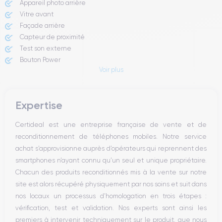
Appareil photo arrière ​
Vitre avant ​
Façade arrière
Capteur de proximité
Test son externe
Bouton Power
Voir plus
Prise Jack ou Lightening
Bouton Mute
Boutons volume
Expertise
Haut parleur
Microphone
Certideal est une entreprise française de vente et de
Bouton Home
reconditionnement de téléphones mobiles. Notre service
Bluetooth
achat s’approvisionne auprès d’opérateurs qui reprennent des
WiFi
smartphones n’ayant connu qu’un seul et unique propriétaire.
Réseau
Chacun des produits reconditionnés mis à la vente sur notre
Vibreur
site est alors récupéré physiquement par nos soins et suit dans
Prise USB
nos locaux un processus d’homologation en trois étapes :
vérification, test et validation. Nos experts sont ainsi les
premiers à intervenir techniquement sur le produit, que nous