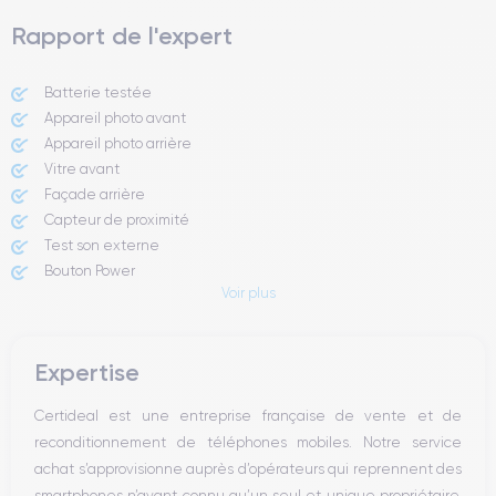
Rapport de l'expert
Batterie testée
Appareil photo avant
Appareil photo arrière ​
Vitre avant ​
Façade arrière
Capteur de proximité
Test son externe
Bouton Power
Voir plus
Prise Jack ou Lightening
Bouton Mute
Boutons volume
Expertise
Haut parleur
Microphone
Certideal est une entreprise française de vente et de
Bouton Home
reconditionnement de téléphones mobiles. Notre service
Bluetooth
achat s’approvisionne auprès d’opérateurs qui reprennent des
WiFi
smartphones n’ayant connu qu’un seul et unique propriétaire.