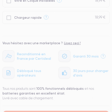
18,99 €
?
Vitre et Coque installées
18,99 €
?
Chargeur rapide
Vous hésitez avec une marketplace ?
Lisez ceci !
Reconditionné en
Garanti 30 mois
?
France par Certideal
Débloqué tous
30 jours pour changer
opérateurs
d'avis
100% fonctionnels
débloqués
Tous nos produits sont
et nos
batteries garanties en excellent état
.
Livré avec cable de chargement.