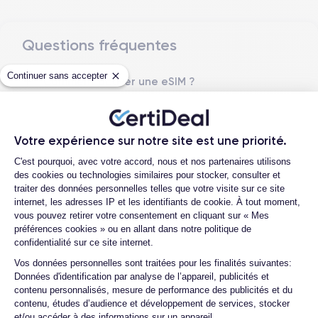
Questions fréquentes
Dimensions et poids iPhone 14
Continuer sans accepter
Comment activer une eSIM ?
Date de sortie
Système exploitation
7/09/2022
iOS (iOS 26)
Quelle est la différence entre une Carte
SIM et une eSIM ?
Dimensions
Poids
Votre expérience sur notre site est une priorité.
Quelle est la différence entre un iPhone
146.7×71.5×7.8 mm
172 g
Plateforme de Gestion du Consentemen
14 d'occasion et un iPhone 14
C'est pourquoi, avec votre accord, nous et nos partenaires utilisons
reconditionné ?
Écran
Résolution écran
des cookies ou technologies similaires pour stocker, consulter et
OLED 6.1 pouces
2532 x 1170 pixels
traiter des données personnelles telles que votre visite sur ce site
Quelle est la durée de vie d'un iPhone 14
internet, les adresses IP et les identifiants de cookie. À tout moment,
reconditionné ?
vous pouvez retirer votre consentement en cliquant sur « Mes
RAM
Memoire interne
Proposez-vous une assurance en cas de
préférences cookies » ou en allant dans notre politique de
6 Go
128,256 ,512 Go
casse due à des chocs ou à des chutes ?
confidentialité sur ce site internet.
Axeptio consent
Nom de la puce
Nombre de cœurs
Vos données personnelles sont traitées pour les finalités suivantes:
Quelles sont les options disponibles sur
Puce A15 Bionic
6
Données d'identification par analyse de l’appareil, publicités et
les batteries ?
contenu personnalisés, mesure de performance des publicités et du
Quels sont les accessoires inclus dans la
contenu, études d’audience et développement de services, stocker
Nom GPU
Fréq. processeur
commande ?
et/ou accéder à des informations sur un appareil.