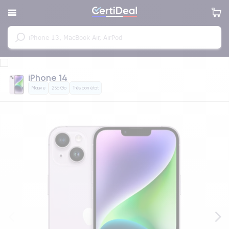
iPhone 14
Mauve
256 Go
Très bon état