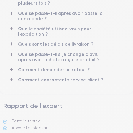
4K - 3840 x 2160 px
Oui, 20W
plusieurs fois ?
Que se passe-t-il après avoir passé la
Batterie
Type de SIM
commande ?
3279 mAh
eSIM
Quelle société utilisez-vous pour
Réseau mobile
Débloqué
l'expédition ?
5G
Oui, tous opérateurs
Quels sont les délais de livraison ?
Pour découvrir en détail les caractéristiques de ce smartphone,
Que se passe-t-il si je change d'avis
vous pouvez consulter la
fiche technique de l'iPhone 14.
après avoir acheté/reçu le produit ?
Comment demander un retour ?
Comment contacter le service client ?
Rapport de l'expert
Batterie testée
Appareil photo avant