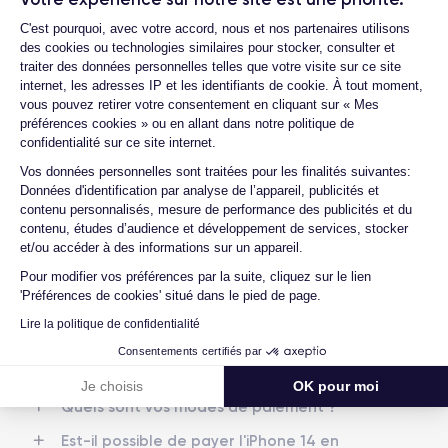
7/09/2022
iOS (iOS 26)
Plateforme de Gestion du Consentemen
Quelle est la différence entre une Carte
C'est pourquoi, avec votre accord, nous et nos partenaires utilisons
SIM et une eSIM ?
des cookies ou technologies similaires pour stocker, consulter et
Dimensions
Poids
traiter des données personnelles telles que votre visite sur ce site
Quelle est la différence entre un iPhone
146.7×71.5×7.8 mm
172 g
internet, les adresses IP et les identifiants de cookie. À tout moment,
14 d'occasion et un iPhone 14
vous pouvez retirer votre consentement en cliquant sur « Mes
reconditionné ?
Écran
Résolution écran
préférences cookies » ou en allant dans notre politique de
OLED 6.1 pouces
2532 x 1170 pixels
confidentialité sur ce site internet.
Quelle est la durée de vie d'un iPhone 14
reconditionné ?
Axeptio consent
Vos données personnelles sont traitées pour les finalités suivantes:
RAM
Memoire interne
Données d'identification par analyse de l’appareil, publicités et
Proposez-vous une assurance en cas de
6 Go
128,256 ,512 Go
contenu personnalisés, mesure de performance des publicités et du
casse due à des chocs ou à des chutes ?
contenu, études d’audience et développement de services, stocker
Nom de la puce
Nombre de cœurs
et/ou accéder à des informations sur un appareil.
Quelles sont les options disponibles sur
Puce A15 Bionic
6
les batteries ?
Pour modifier vos préférences par la suite, cliquez sur le lien
'Préférences de cookies' situé dans le pied de page.
Quels sont les accessoires inclus dans la
Nom GPU
Fréq. processeur
commande ?
Lire la politique de confidentialité
GPU 5 cœurs
3.22 GHz
Quelles garanties offrez-vous sur vos
Consentements certifiés par
produits ?
Caméra Principale
Caméra Frontale
Je choisis
OK pour moi
12 Mpx
12 Mpx
Quels sont vos modes de paiement ?
Résolution vidéo
Recharge rapide
Est-il possible de payer l'iPhone 14 en