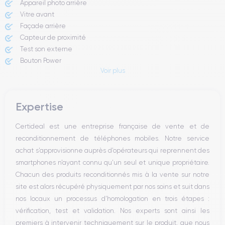
Appareil photo arrière ​
Vitre avant ​
Façade arrière
Capteur de proximité
Test son externe
Bouton Power
Voir plus
Prise Jack ou Lightening
Bouton Mute
Boutons volume
Expertise
Haut parleur
Microphone
Certideal est une entreprise française de vente et de
Bouton Home
reconditionnement de téléphones mobiles. Notre service
Bluetooth
achat s’approvisionne auprès d’opérateurs qui reprennent des
WiFi
smartphones n’ayant connu qu’un seul et unique propriétaire.
Réseau
Chacun des produits reconditionnés mis à la vente sur notre
Vibreur
site est alors récupéré physiquement par nos soins et suit dans
Prise USB
nos locaux un processus d’homologation en trois étapes :
vérification, test et validation. Nos experts sont ainsi les
premiers à intervenir techniquement sur le produit, que nous