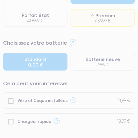
Parfait état
⭐ Premium
409,99 €
459,99 €
⭐ Premium
Choisissez votre batterie
?
● Écran : Pièce d'origine Apple. Qualité Impeccable.
● Batterie : usage intensif.
Standard
Batterie neuve
0,00 €
29,99 €
● Seuls 5% de nos téléphones ont un grade Premium.
Cela peut vous intéresser
18,99 €
?
Vitre et Coque installées
18,99 €
?
Chargeur rapide