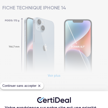
FICHE TECHNIQUE IPHONE 14
Voir plus
Continuer sans accepter
Questions fréquentes
Dimensions et poids iPhone 14
Comment activer une eSIM ?
Date de sortie
Système exploitation
Votre expérience sur notre site est une priorité.