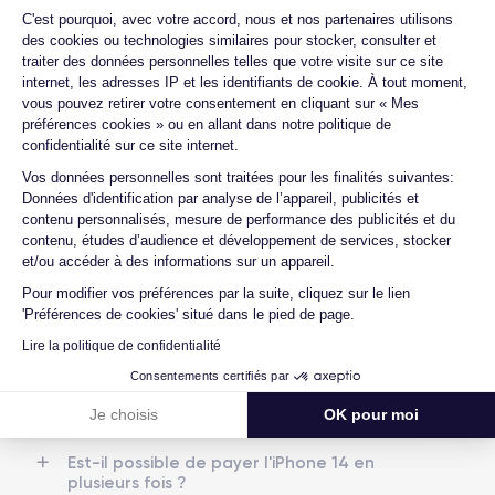
Quelle est la différence entre une Carte
Plateforme de Gestion du Consentemen
C'est pourquoi, avec votre accord, nous et nos partenaires utilisons
SIM et une eSIM ?
Dimensions
Poids
des cookies ou technologies similaires pour stocker, consulter et
Quelle est la différence entre un iPhone
146.7×71.5×7.8 mm
172 g
traiter des données personnelles telles que votre visite sur ce site
14 d'occasion et un iPhone 14
internet, les adresses IP et les identifiants de cookie. À tout moment,
reconditionné ?
vous pouvez retirer votre consentement en cliquant sur « Mes
Écran
Résolution écran
préférences cookies » ou en allant dans notre politique de
OLED 6.1 pouces
2532 x 1170 pixels
Quelle est la durée de vie d'un iPhone 14
confidentialité sur ce site internet.
reconditionné ?
Axeptio consent
RAM
Memoire interne
Vos données personnelles sont traitées pour les finalités suivantes:
Proposez-vous une assurance en cas de
6 Go
128,256 ,512 Go
Données d'identification par analyse de l’appareil, publicités et
casse due à des chocs ou à des chutes ?
contenu personnalisés, mesure de performance des publicités et du
contenu, études d’audience et développement de services, stocker
Nom de la puce
Nombre de cœurs
Quelles sont les options disponibles sur
et/ou accéder à des informations sur un appareil.
Puce A15 Bionic
6
les batteries ?
Pour modifier vos préférences par la suite, cliquez sur le lien
Quels sont les accessoires inclus dans la
'Préférences de cookies' situé dans le pied de page.
Nom GPU
Fréq. processeur
commande ?
GPU 5 cœurs
3.22 GHz
Lire la politique de confidentialité
Quelles garanties offrez-vous sur vos
Consentements certifiés par
produits ?
Caméra Principale
Caméra Frontale
12 Mpx
12 Mpx
Je choisis
OK pour moi
Quels sont vos modes de paiement ?
Résolution vidéo
Recharge rapide
Est-il possible de payer l'iPhone 14 en
4K - 3840 x 2160 px
Oui, 20W
plusieurs fois ?