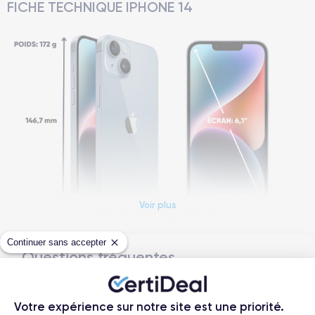
FICHE TECHNIQUE IPHONE 14
Voir plus
Continuer sans accepter
Questions fréquentes
Dimensions et poids iPhone 14
Comment activer une eSIM ?
Date de sortie
Système exploitation
Votre expérience sur notre site est une priorité.
7/09/2022
iOS (iOS 26)