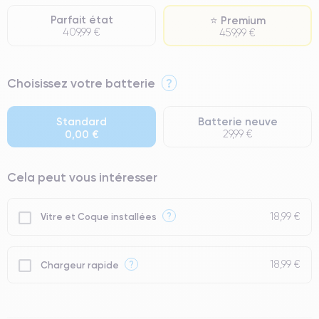
Parfait état
⭐ Premium
409,99 €
459,99 €
⭐ Premium
Choisissez votre batterie
?
● Écran : Pièce d'origine Apple. Qualité Impeccable.
● Batterie : usage intensif.
Standard
Batterie neuve
0,00 €
29,99 €
● Seuls 5% de nos téléphones ont un grade Premium.
Cela peut vous intéresser
18,99 €
?
Vitre et Coque installées
18,99 €
?
Chargeur rapide