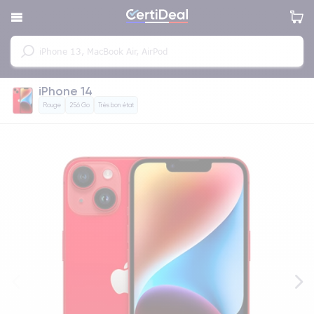
iPhone 14
Rouge
256 Go
Très bon état