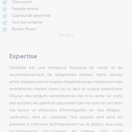
Vitre avant ​
Façade arrière
Capteur de proximité
Test son externe
Bouton Power
Voir plus
Prise Jack ou Lightening
Bouton Mute
Boutons volume
Expertise
Haut parleur
Microphone
Certideal est une entreprise française de vente et de
Bouton Home
reconditionnement de téléphones mobiles. Notre service
Bluetooth
achat s’approvisionne auprès d’opérateurs qui reprennent des
WiFi
smartphones n’ayant connu qu’un seul et unique propriétaire.
Réseau
Chacun des produits reconditionnés mis à la vente sur notre
Vibreur
site est alors récupéré physiquement par nos soins et suit dans
Prise USB
nos locaux un processus d’homologation en trois étapes :
vérification, test et validation. Nos experts sont ainsi les
premiers à intervenir techniquement sur le produit, que nous
reconditionnons nous-mêmes en interne, sans autre