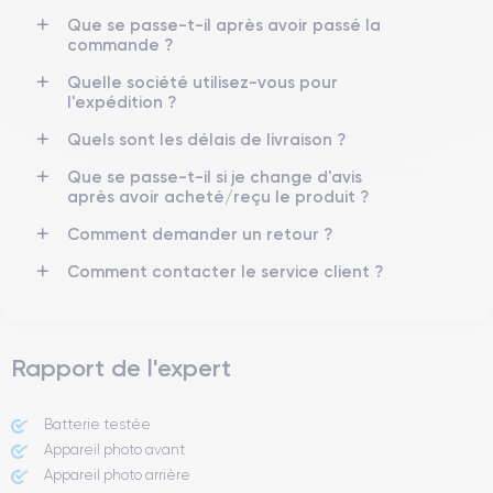
Que se passe-t-il après avoir passé la
Batterie
Type de SIM
commande ?
3279 mAh
eSIM
Quelle société utilisez-vous pour
Réseau mobile
Débloqué
l'expédition ?
5G
Oui, tous opérateurs
Quels sont les délais de livraison ?
Pour découvrir en détail les caractéristiques de ce smartphone,
Que se passe-t-il si je change d'avis
vous pouvez consulter la
fiche technique de l'iPhone 14.
après avoir acheté/reçu le produit ?
Comment demander un retour ?
Comment contacter le service client ?
Rapport de l'expert
Batterie testée
Appareil photo avant
Appareil photo arrière ​